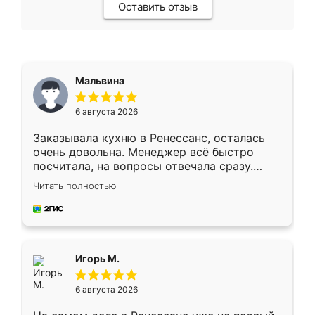
Оставить отзыв
Мальвина
6 августа 2026
Заказывала кухню в Ренессанс, осталась
очень довольна. Менеджер всё быстро
посчитала, на вопросы отвечала сразу.
Замерщик приехал в субботу, подошёл к
Читать полностью
делу со всей ответственностью. Собрали
за день, ребята работали аккуратно, даже
пыли почти не было. Качество отличное,
ящики ходят плавно, ничего не скрипит.
Всё подошло как влитое.
Игорь М.
6 августа 2026