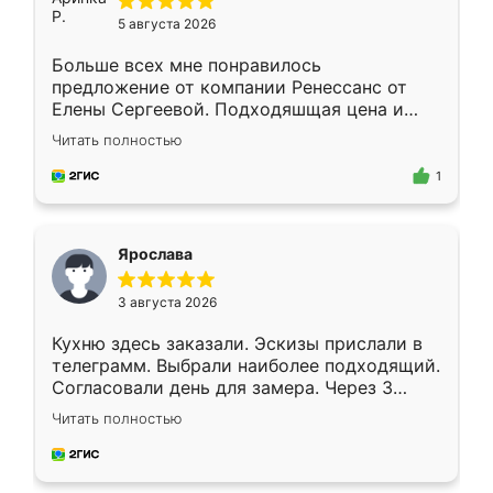
5 августа 2026
Больше всех мне понравилось
предложение от компании Ренессанс от
Елены Сергеевой. Подходяшщая цена и
короткие сроки изготовления. Приехавший
Читать полностью
для замера сотрудник Владислав
предложил по моему эскизу самый
1
подходящий вариант шкафа. Немного его
видоизменил, получилось даже лучше, чем
я хотела.
Ярослава
3 августа 2026
Кухню здесь заказали. Эскизы прислали в
телеграмм. Выбрали наиболее подходящий.
Согласовали день для замера. Через 3
недели кухня была уже готова. Остались
Читать полностью
довольны работой. Спасибо Ренессанс
мебель за качественную работу!