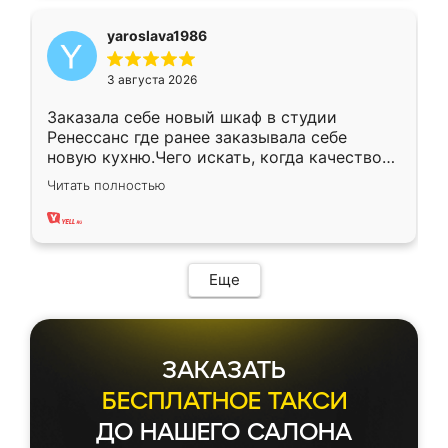
yaroslava1986
3 августа 2026
Заказала себе новый шкаф в студии
Ренессанс где ранее заказывала себе
новую кухню.Чего искать, когда качеством
вполне довольна. Служит кухня уже почти
Читать полностью
два года, нареканий нет.
Еще
ЗАКАЗАТЬ
БЕСПЛАТНОЕ ТАКСИ
ДО НАШЕГО САЛОНА