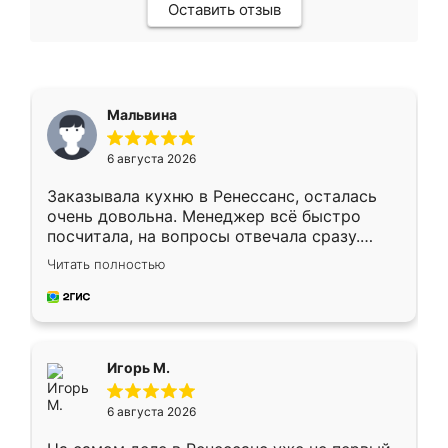
Оставить отзыв
Мальвина
6 августа 2026
Заказывала кухню в Ренессанс, осталась
очень довольна. Менеджер всё быстро
посчитала, на вопросы отвечала сразу.
Замерщик приехал в субботу, подошёл к
Читать полностью
делу со всей ответственностью. Собрали
за день, ребята работали аккуратно, даже
пыли почти не было. Качество отличное,
ящики ходят плавно, ничего не скрипит.
Всё подошло как влитое.
Игорь М.
6 августа 2026