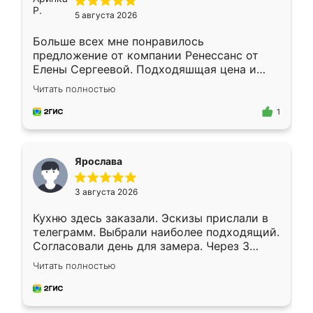
5 августа 2026
Больше всех мне понравилось
предложение от компании Ренессанс от
Елены Сергеевой. Подходяшщая цена и
короткие сроки изготовления. Приехавший
Читать полностью
для замера сотрудник Владислав
предложил по моему эскизу самый
1
подходящий вариант шкафа. Немного его
видоизменил, получилось даже лучше, чем
я хотела.
Ярослава
3 августа 2026
Кухню здесь заказали. Эскизы прислали в
телеграмм. Выбрали наиболее подходящий.
Согласовали день для замера. Через 3
недели кухня была уже готова. Остались
Читать полностью
довольны работой. Спасибо Ренессанс
мебель за качественную работу!