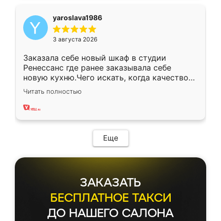
yaroslava1986
3 августа 2026
Заказала себе новый шкаф в студии
Ренессанс где ранее заказывала себе
новую кухню.Чего искать, когда качеством
вполне довольна. Служит кухня уже почти
Читать полностью
два года, нареканий нет.
Еще
ЗАКАЗАТЬ
БЕСПЛАТНОЕ ТАКСИ
ДО НАШЕГО САЛОНА