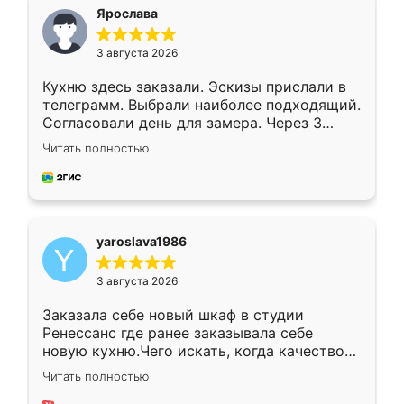
я хотела.
Ярослава
3 августа 2026
Кухню здесь заказали. Эскизы прислали в
телеграмм. Выбрали наиболее подходящий.
Согласовали день для замера. Через 3
недели кухня была уже готова. Остались
Читать полностью
довольны работой. Спасибо Ренессанс
мебель за качественную работу!
yaroslava1986
3 августа 2026
Заказала себе новый шкаф в студии
Ренессанс где ранее заказывала себе
новую кухню.Чего искать, когда качеством
вполне довольна. Служит кухня уже почти
Читать полностью
два года, нареканий нет.