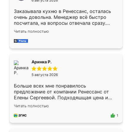
6 августа 2026
мебели буду заказывать только здесь.
Заказывала кухню в Ренессанс, осталась
очень довольна. Менеджер всё быстро
посчитала, на вопросы отвечала сразу.
Замерщик приехал в субботу, подошёл к
Читать полностью
делу со всей ответственностью. Собрали
за день, ребята работали аккуратно, даже
пыли почти не было. Качество отличное,
ящики ходят плавно, ничего не скрипит.
Всё подошло как влитое.
Аринка Р.
5 августа 2026
Больше всех мне понравилось
предложение от компании Ренессанс от
Елены Сергеевой. Подходяшщая цена и
короткие сроки изготовления. Приехавший
Читать полностью
для замера сотрудник Владислав
предложил по моему эскизу самый
1
подходящий вариант шкафа. Немного его
видоизменил, получилось даже лучше, чем