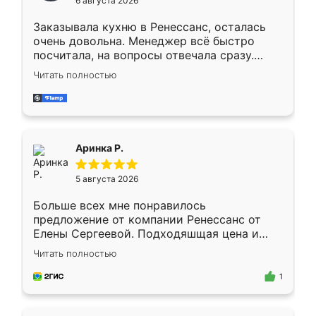
6 августа 2026
мебели буду заказывать только здесь.
Заказывала кухню в Ренессанс, осталась
очень довольна. Менеджер всё быстро
посчитала, на вопросы отвечала сразу.
Замерщик приехал в субботу, подошёл к
Читать полностью
делу со всей ответственностью. Собрали
за день, ребята работали аккуратно, даже
пыли почти не было. Качество отличное,
ящики ходят плавно, ничего не скрипит.
Всё подошло как влитое.
Аринка Р.
5 августа 2026
Больше всех мне понравилось
предложение от компании Ренессанс от
Елены Сергеевой. Подходяшщая цена и
короткие сроки изготовления. Приехавший
Читать полностью
для замера сотрудник Владислав
предложил по моему эскизу самый
1
подходящий вариант шкафа. Немного его
видоизменил, получилось даже лучше, чем