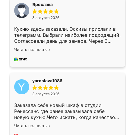
я хотела.
Ярослава
3 августа 2026
Кухню здесь заказали. Эскизы прислали в
телеграмм. Выбрали наиболее подходящий.
Согласовали день для замера. Через 3
недели кухня была уже готова. Остались
Читать полностью
довольны работой. Спасибо Ренессанс
мебель за качественную работу!
yaroslava1986
3 августа 2026
Заказала себе новый шкаф в студии
Ренессанс где ранее заказывала себе
новую кухню.Чего искать, когда качеством
вполне довольна. Служит кухня уже почти
Читать полностью
два года, нареканий нет.