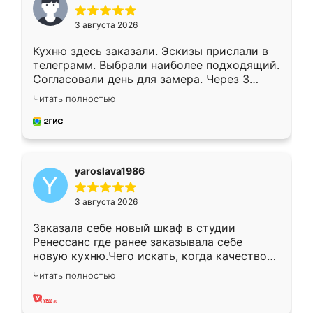
3 августа 2026
Кухню здесь заказали. Эскизы прислали в
телеграмм. Выбрали наиболее подходящий.
Согласовали день для замера. Через 3
недели кухня была уже готова. Остались
Читать полностью
довольны работой. Спасибо Ренессанс
мебель за качественную работу!
yaroslava1986
3 августа 2026
Заказала себе новый шкаф в студии
Ренессанс где ранее заказывала себе
новую кухню.Чего искать, когда качеством
вполне довольна. Служит кухня уже почти
Читать полностью
два года, нареканий нет.