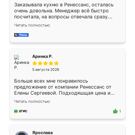
Заказывала кухню в Ренессанс, осталась
очень довольна. Менеджер всё быстро
посчитала, на вопросы отвечала сразу.
Замерщик приехал в субботу, подошёл к
Читать полностью
делу со всей ответственностью. Собрали
за день, ребята работали аккуратно, даже
пыли почти не было. Качество отличное,
ящики ходят плавно, ничего не скрипит.
Всё подошло как влитое.
Аринка Р.
5 августа 2026
Больше всех мне понравилось
предложение от компании Ренессанс от
Елены Сергеевой. Подходяшщая цена и
короткие сроки изготовления. Приехавший
Читать полностью
для замера сотрудник Владислав
предложил по моему эскизу самый
1
подходящий вариант шкафа. Немного его
видоизменил, получилось даже лучше, чем
я хотела.
Ярослава