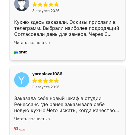
3 августа 2026
Кухню здесь заказали. Эскизы прислали в
телеграмм. Выбрали наиболее подходящий.
Согласовали день для замера. Через 3
недели кухня была уже готова. Остались
Читать полностью
довольны работой. Спасибо Ренессанс
мебель за качественную работу!
yaroslava1986
3 августа 2026
Заказала себе новый шкаф в студии
Ренессанс где ранее заказывала себе
новую кухню.Чего искать, когда качеством
вполне довольна. Служит кухня уже почти
Читать полностью
два года, нареканий нет.