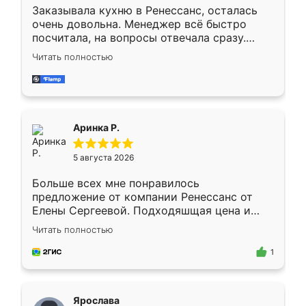
Заказывала кухню в Ренессанс, осталась
очень довольна. Менеджер всё быстро
посчитала, на вопросы отвечала сразу.
Замерщик приехал в субботу, подошёл к
Читать полностью
делу со всей ответственностью. Собрали
за день, ребята работали аккуратно, даже
пыли почти не было. Качество отличное,
ящики ходят плавно, ничего не скрипит.
Всё подошло как влитое.
Аринка Р.
5 августа 2026
Больше всех мне понравилось
предложение от компании Ренессанс от
Елены Сергеевой. Подходяшщая цена и
короткие сроки изготовления. Приехавший
Читать полностью
для замера сотрудник Владислав
предложил по моему эскизу самый
1
подходящий вариант шкафа. Немного его
видоизменил, получилось даже лучше, чем
я хотела.
Ярослава