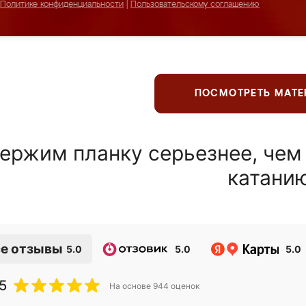
Политике конфиденциальности
|
Пользовательскому соглашению
ПОСМОТРЕТЬ МАТ
ержим планку серьезнее, чем
катани
е отзывы
5.0
5.0
5.0
5
На основе
944
оценок