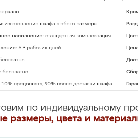
зеркало
Кром
ы:
изготовление шкафа любого размера
Разд
ннее наполнение:
стандартная комплектация
Цвет
вление:
5-7 рабочих дней
Цена
бесплатно
Дост
:
бесплатно
Сбор
10% предоплата, 90% после доставки шкафа
Гара
товим по индивидуальному про
е размеры, цвета и материа