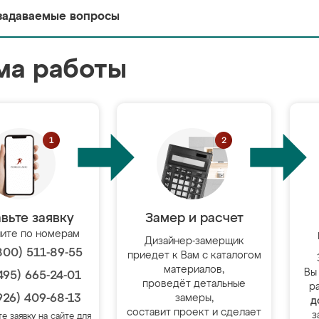
задаваемые вопросы
ма работы
вьте заявку
Замер и расчет
ите по номерам
Дизайнер-замерщик
800) 511-89-55
приедет к Вам с каталогом
материалов,
Вы
495) 665-24-01
проведёт детальные
р
926) 409-68-13
замеры,
д
составит проект и сделает
з
те заявку на сайте для