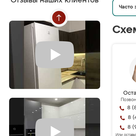
Отзывы наших клиентов
Часто 
Схе
Оста
Позвон
8 (
8 (
8 (
Или оставь