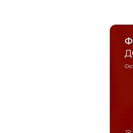
Ф
Д
Ост