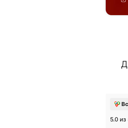
Д
Вс
5.0
из 