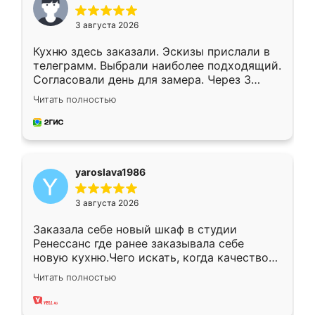
3 августа 2026
Кухню здесь заказали. Эскизы прислали в
телеграмм. Выбрали наиболее подходящий.
Согласовали день для замера. Через 3
недели кухня была уже готова. Остались
Читать полностью
довольны работой. Спасибо Ренессанс
мебель за качественную работу!
yaroslava1986
3 августа 2026
Заказала себе новый шкаф в студии
Ренессанс где ранее заказывала себе
новую кухню.Чего искать, когда качеством
вполне довольна. Служит кухня уже почти
Читать полностью
два года, нареканий нет.