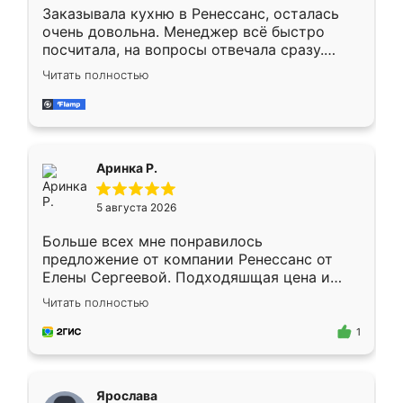
Заказывала кухню в Ренессанс, осталась
очень довольна. Менеджер всё быстро
посчитала, на вопросы отвечала сразу.
Замерщик приехал в субботу, подошёл к
Читать полностью
делу со всей ответственностью. Собрали
за день, ребята работали аккуратно, даже
пыли почти не было. Качество отличное,
ящики ходят плавно, ничего не скрипит.
Всё подошло как влитое.
Аринка Р.
5 августа 2026
Больше всех мне понравилось
предложение от компании Ренессанс от
Елены Сергеевой. Подходяшщая цена и
короткие сроки изготовления. Приехавший
Читать полностью
для замера сотрудник Владислав
предложил по моему эскизу самый
1
подходящий вариант шкафа. Немного его
видоизменил, получилось даже лучше, чем
я хотела.
Ярослава