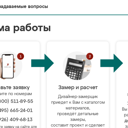
задаваемые вопросы
ма работы
вьте заявку
Замер и расчет
ите по номерам
Дизайнер-замерщик
800) 511-89-55
приедет к Вам с каталогом
материалов,
Вы
495) 665-24-01
проведёт детальные
р
926) 409-68-13
замеры,
д
составит проект и сделает
з
те заявку на сайте для