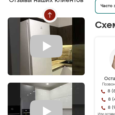
Отзывы наших клиентов
Часто 
Схе
Оста
Позвон
8 (
8 (
8 (
Или оставь