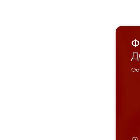
Ф
Д
Ост