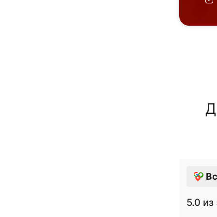
Д
Вс
5.0
из 