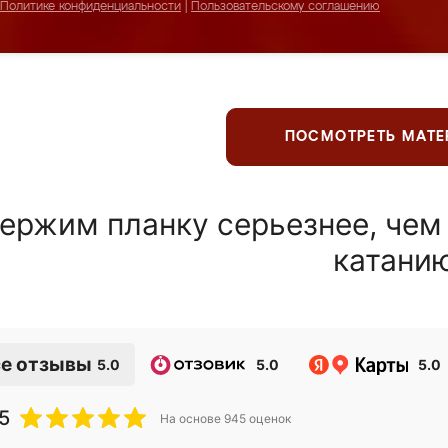
Политике конфиденциальности
|
Пользовательскому соглашению
ПОСМОТРЕТЬ МАТ
ержим планку серьезнее, чем
катани
е отзывы
5.0
5.0
5.0
5
На основе
945
оценок