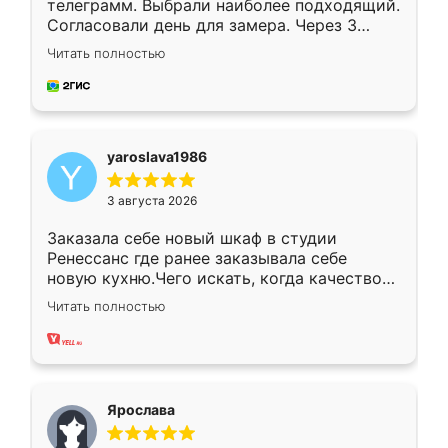
телеграмм. Выбрали наиболее подходящий.
Согласовали день для замера. Через 3
недели кухня была уже готова. Остались
Читать полностью
довольны работой. Спасибо Ренессанс
мебель за качественную работу!
yaroslava1986
3 августа 2026
Заказала себе новый шкаф в студии
Ренессанс где ранее заказывала себе
новую кухню.Чего искать, когда качеством
вполне довольна. Служит кухня уже почти
Читать полностью
два года, нареканий нет.
Ярослава