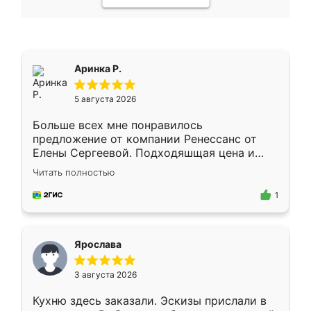
Аринка Р.
5 августа 2026
Больше всех мне понравилось
предложение от компании Ренессанс от
Елены Сергеевой. Подходяшщая цена и
короткие сроки изготовления. Приехавший
Читать полностью
для замера сотрудник Владислав
предложил по моему эскизу самый
1
подходящий вариант шкафа. Немного его
видоизменил, получилось даже лучше, чем
я хотела.
Ярослава
3 августа 2026
Кухню здесь заказали. Эскизы прислали в