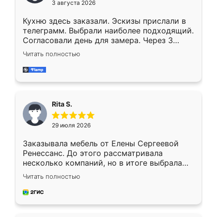
3 августа 2026
Кухню здесь заказали. Эскизы прислали в
телеграмм. Выбрали наиболее подходящий.
Согласовали день для замера. Через 3
недели кухня была уже готова. Остались
Читать полностью
довольны работой. Спасибо Ренессанс
мебель за качественную работу!
Rita S.
29 июля 2026
Заказывала мебель от Елены Сергеевой
Ренессанс. До этого рассматривала
несколько компаний, но в итоге выбрала
эту. Сначала обговорили условия, потом
Читать полностью
приехал замерщик, всё спокойно объяснил
и снял размеры. Изготовили в срок, с
доставкой тоже никаких проблем не
возникло. Сборку выполнили аккуратно,