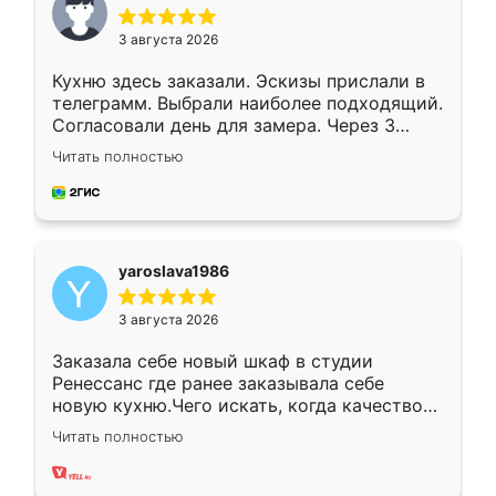
3 августа 2026
Кухню здесь заказали. Эскизы прислали в
телеграмм. Выбрали наиболее подходящий.
Согласовали день для замера. Через 3
недели кухня была уже готова. Остались
Читать полностью
довольны работой. Спасибо Ренессанс
мебель за качественную работу!
yaroslava1986
3 августа 2026
Заказала себе новый шкаф в студии
Ренессанс где ранее заказывала себе
новую кухню.Чего искать, когда качеством
вполне довольна. Служит кухня уже почти
Читать полностью
два года, нареканий нет.