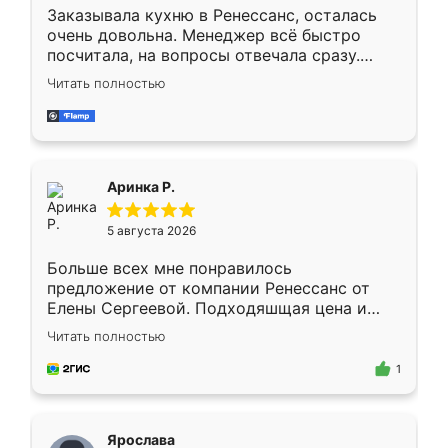
Заказывала кухню в Ренессанс, осталась
очень довольна. Менеджер всё быстро
посчитала, на вопросы отвечала сразу.
Замерщик приехал в субботу, подошёл к
Читать полностью
делу со всей ответственностью. Собрали
за день, ребята работали аккуратно, даже
пыли почти не было. Качество отличное,
ящики ходят плавно, ничего не скрипит.
Всё подошло как влитое.
Аринка Р.
5 августа 2026
Больше всех мне понравилось
предложение от компании Ренессанс от
Елены Сергеевой. Подходяшщая цена и
короткие сроки изготовления. Приехавший
Читать полностью
для замера сотрудник Владислав
предложил по моему эскизу самый
1
подходящий вариант шкафа. Немного его
видоизменил, получилось даже лучше, чем
я хотела.
Ярослава