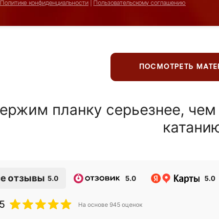
Политике конфиденциальности
|
Пользовательскому соглашению
ПОСМОТРЕТЬ МАТ
ержим планку серьезнее, чем
катани
е отзывы
5.0
5.0
5.0
5
На основе
945
оценок