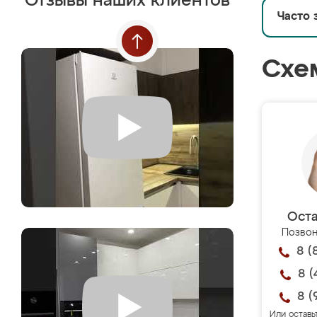
Отзывы наших клиентов
Часто 
Схе
Оста
Позвон
8 (
8 (
8 (
Или оставь