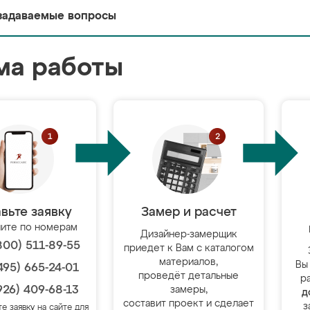
задаваемые вопросы
ма работы
вьте заявку
Замер и расчет
ите по номерам
Дизайнер-замерщик
800) 511-89-55
приедет к Вам с каталогом
материалов,
Вы
495) 665-24-01
проведёт детальные
р
926) 409-68-13
замеры,
д
составит проект и сделает
з
те заявку на сайте для