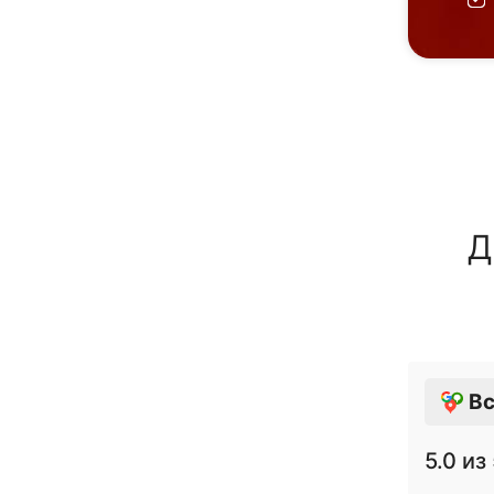
Д
Вс
5.0
из 