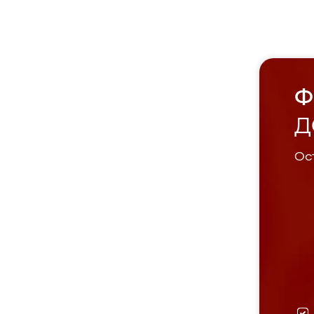
Ф
Д
Ост