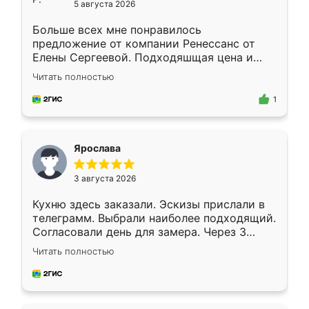
5 августа 2026
Больше всех мне понравилось
предложение от компании Ренессанс от
Елены Сергеевой. Подходяшщая цена и
короткие сроки изготовления. Приехавший
Читать полностью
для замера сотрудник Владислав
предложил по моему эскизу самый
1
подходящий вариант шкафа. Немного его
видоизменил, получилось даже лучше, чем
я хотела.
Ярослава
3 августа 2026
Кухню здесь заказали. Эскизы прислали в
телеграмм. Выбрали наиболее подходящий.
Согласовали день для замера. Через 3
недели кухня была уже готова. Остались
Читать полностью
довольны работой. Спасибо Ренессанс
мебель за качественную работу!