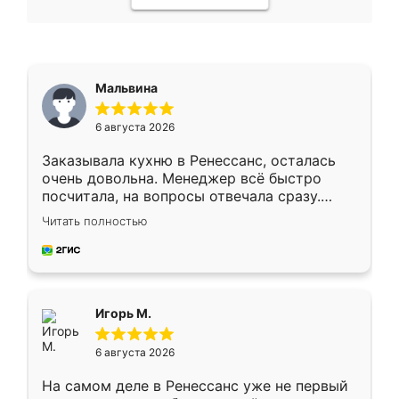
Мальвина
6 августа 2026
Заказывала кухню в Ренессанс, осталась
очень довольна. Менеджер всё быстро
посчитала, на вопросы отвечала сразу.
Замерщик приехал в субботу, подошёл к
Читать полностью
делу со всей ответственностью. Собрали
за день, ребята работали аккуратно, даже
пыли почти не было. Качество отличное,
ящики ходят плавно, ничего не скрипит.
Всё подошло как влитое.
Игорь М.
6 августа 2026
На самом деле в Ренессанс уже не первый