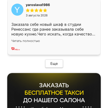
yaroslava1986
3 августа 2026
Заказала себе новый шкаф в студии
Ренессанс где ранее заказывала себе
новую кухню.Чего искать, когда качеством
вполне довольна. Служит кухня уже почти
Читать полностью
два года, нареканий нет.
Еще
ЗАКАЗАТЬ
БЕСПЛАТНОЕ ТАКСИ
ДО НАШЕГО САЛОНА