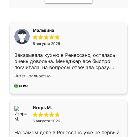
Мальвина
6 августа 2026
Заказывала кухню в Ренессанс, осталась
очень довольна. Менеджер всё быстро
посчитала, на вопросы отвечала сразу.
Замерщик приехал в субботу, подошёл к
Читать полностью
делу со всей ответственностью. Собрали
за день, ребята работали аккуратно, даже
пыли почти не было. Качество отличное,
ящики ходят плавно, ничего не скрипит.
Всё подошло как влитое.
Игорь М.
6 августа 2026
На самом деле в Ренессанс уже не первый