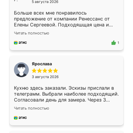
5 августа 2026
Больше всех мне понравилось
предложение от компании Ренессанс от
Елены Сергеевой. Подходяшщая цена и
короткие сроки изготовления. Приехавший
Читать полностью
для замера сотрудник Владислав
предложил по моему эскизу самый
1
подходящий вариант шкафа. Немного его
видоизменил, получилось даже лучше, чем
я хотела.
Ярослава
3 августа 2026
Кухню здесь заказали. Эскизы прислали в
телеграмм. Выбрали наиболее подходящий.
Согласовали день для замера. Через 3
недели кухня была уже готова. Остались
Читать полностью
довольны работой. Спасибо Ренессанс
мебель за качественную работу!