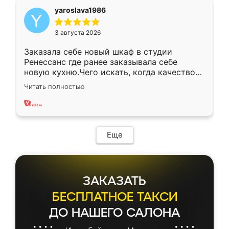
yaroslava1986
3 августа 2026
Заказала себе новый шкаф в студии
Ренессанс где ранее заказывала себе
новую кухню.Чего искать, когда качеством
вполне довольна. Служит кухня уже почти
Читать полностью
два года, нареканий нет.
Еще
ЗАКАЗАТЬ
БЕСПЛАТНОЕ ТАКСИ
ДО НАШЕГО САЛОНА