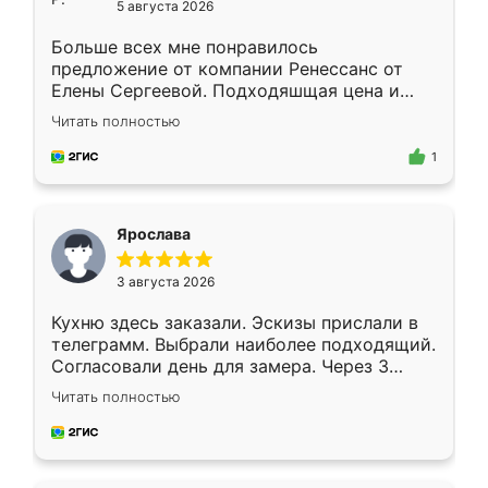
5 августа 2026
Больше всех мне понравилось
предложение от компании Ренессанс от
Елены Сергеевой. Подходяшщая цена и
короткие сроки изготовления. Приехавший
Читать полностью
для замера сотрудник Владислав
предложил по моему эскизу самый
1
подходящий вариант шкафа. Немного его
видоизменил, получилось даже лучше, чем
я хотела.
Ярослава
3 августа 2026
Кухню здесь заказали. Эскизы прислали в
телеграмм. Выбрали наиболее подходящий.
Согласовали день для замера. Через 3
недели кухня была уже готова. Остались
Читать полностью
довольны работой. Спасибо Ренессанс
мебель за качественную работу!