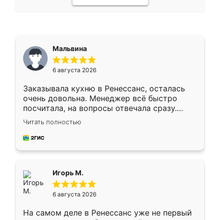
Мальвина
6 августа 2026
Заказывала кухню в Ренессанс, осталась
очень довольна. Менеджер всё быстро
посчитала, на вопросы отвечала сразу.
Замерщик приехал в субботу, подошёл к
Читать полностью
делу со всей ответственностью. Собрали
за день, ребята работали аккуратно, даже
пыли почти не было. Качество отличное,
ящики ходят плавно, ничего не скрипит.
Всё подошло как влитое.
Игорь М.
6 августа 2026
На самом деле в Ренессанс уже не первый