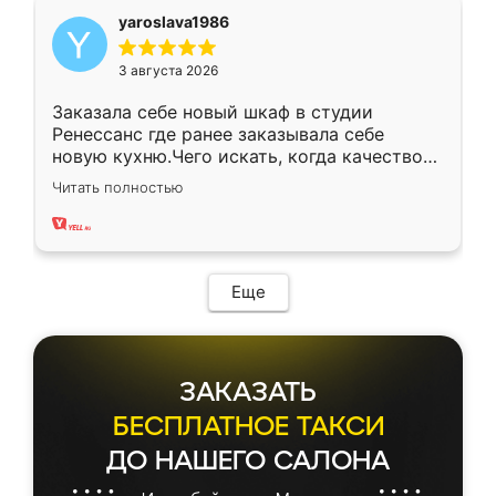
yaroslava1986
3 августа 2026
Заказала себе новый шкаф в студии
Ренессанс где ранее заказывала себе
новую кухню.Чего искать, когда качеством
вполне довольна. Служит кухня уже почти
Читать полностью
два года, нареканий нет.
Еще
ЗАКАЗАТЬ
БЕСПЛАТНОЕ ТАКСИ
ДО НАШЕГО САЛОНА