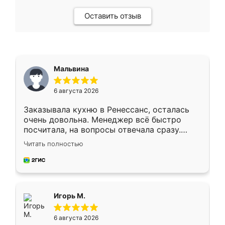
Оставить отзыв
Мальвина
6 августа 2026
Заказывала кухню в Ренессанс, осталась
очень довольна. Менеджер всё быстро
посчитала, на вопросы отвечала сразу.
Замерщик приехал в субботу, подошёл к
Читать полностью
делу со всей ответственностью. Собрали
за день, ребята работали аккуратно, даже
пыли почти не было. Качество отличное,
ящики ходят плавно, ничего не скрипит.
Всё подошло как влитое.
Игорь М.
6 августа 2026