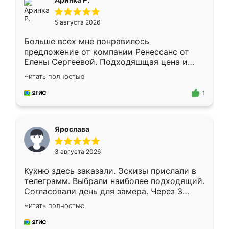
5 августа 2026
Больше всех мне понравилось
предложение от компании Ренессанс от
Елены Сергеевой. Подходяшщая цена и
короткие сроки изготовления. Приехавший
Читать полностью
для замера сотрудник Владислав
предложил по моему эскизу самый
1
подходящий вариант шкафа. Немного его
видоизменил, получилось даже лучше, чем
я хотела.
Ярослава
3 августа 2026
Кухню здесь заказали. Эскизы прислали в
телеграмм. Выбрали наиболее подходящий.
Согласовали день для замера. Через 3
недели кухня была уже готова. Остались
Читать полностью
довольны работой. Спасибо Ренессанс
мебель за качественную работу!