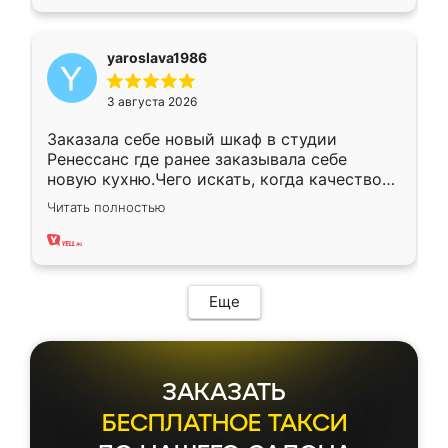
yaroslava1986
3 августа 2026
Заказала себе новый шкаф в студии
Ренессанс где ранее заказывала себе
новую кухню.Чего искать, когда качеством
вполне довольна. Служит кухня уже почти
Читать полностью
два года, нареканий нет.
Еще
ЗАКАЗАТЬ
БЕСПЛАТНОЕ ТАКСИ