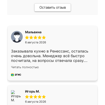
Оставить отзыв
Мальвина
6 августа 2026
Заказывала кухню в Ренессанс, осталась
очень довольна. Менеджер всё быстро
посчитала, на вопросы отвечала сразу.
Замерщик приехал в субботу, подошёл к
Читать полностью
делу со всей ответственностью. Собрали
за день, ребята работали аккуратно, даже
пыли почти не было. Качество отличное,
ящики ходят плавно, ничего не скрипит.
Всё подошло как влитое.
Игорь М.
6 августа 2026