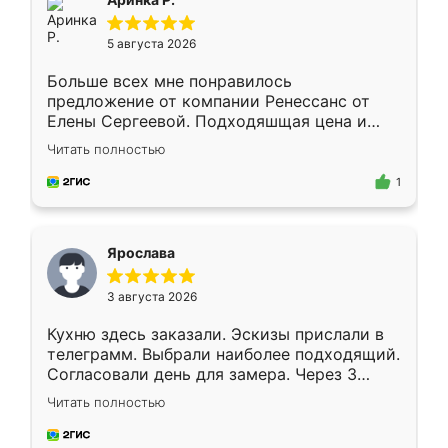
5 августа 2026
Больше всех мне понравилось
предложение от компании Ренессанс от
Елены Сергеевой. Подходяшщая цена и
короткие сроки изготовления. Приехавший
Читать полностью
для замера сотрудник Владислав
предложил по моему эскизу самый
1
подходящий вариант шкафа. Немного его
видоизменил, получилось даже лучше, чем
я хотела.
Ярослава
3 августа 2026
Кухню здесь заказали. Эскизы прислали в
телеграмм. Выбрали наиболее подходящий.
Согласовали день для замера. Через 3
недели кухня была уже готова. Остались
Читать полностью
довольны работой. Спасибо Ренессанс
мебель за качественную работу!