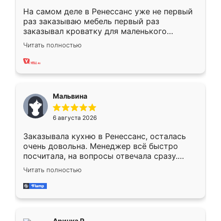
На самом деле в Ренессанс уже не первый
раз заказываю мебель первый раз
заказывал кроватку для маленького
ребёнка при его рождении ,во второй раз
Читать полностью
заказал шкаф-купе. По качеству очень
хорошее сборка достаточно быстрая,
также адекватные цены. До этого
сравнивал с разными конкурентами в этом
сегменте ,выбор у конкурентов куда
Мальвина
меньше, здесь же он более разнообразный.
Мне нравится ,если что-то потребуется из
6 августа 2026
мебели буду заказывать только здесь.
Заказывала кухню в Ренессанс, осталась
очень довольна. Менеджер всё быстро
посчитала, на вопросы отвечала сразу.
Замерщик приехал в субботу, подошёл к
Читать полностью
делу со всей ответственностью. Собрали
за день, ребята работали аккуратно, даже
пыли почти не было. Качество отличное,
ящики ходят плавно, ничего не скрипит.
Всё подошло как влитое.
Аринка Р.