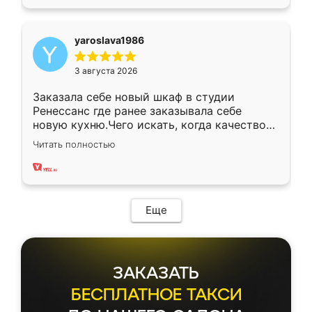
yaroslava1986
3 августа 2026
Заказала себе новый шкаф в студии
Ренессанс где ранее заказывала себе
новую кухню.Чего искать, когда качеством
вполне довольна. Служит кухня уже почти
Читать полностью
два года, нареканий нет.
Еще
ЗАКАЗАТЬ
БЕСПЛАТНОЕ ТАКСИ