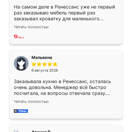
На самом деле в Ренессанс уже не первый
раз заказываю мебель первый раз
заказывал кроватку для маленького
ребёнка при его рождении ,во второй раз
Читать полностью
заказал шкаф-купе. По качеству очень
хорошее сборка достаточно быстрая,
также адекватные цены. До этого
сравнивал с разными конкурентами в этом
сегменте ,выбор у конкурентов куда
Мальвина
меньше, здесь же он более разнообразный.
Мне нравится ,если что-то потребуется из
6 августа 2026
мебели буду заказывать только здесь.
Заказывала кухню в Ренессанс, осталась
очень довольна. Менеджер всё быстро
посчитала, на вопросы отвечала сразу.
Замерщик приехал в субботу, подошёл к
Читать полностью
делу со всей ответственностью. Собрали
за день, ребята работали аккуратно, даже
пыли почти не было. Качество отличное,
ящики ходят плавно, ничего не скрипит.
Всё подошло как влитое.
Аринка Р.