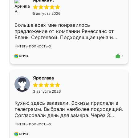
5 августа 2026
Больше всех мне понравилось
предложение от компании Ренессанс от
Елены Сергеевой. Подходяшщая цена и
короткие сроки изготовления. Приехавший
Читать полностью
для замера сотрудник Владислав
предложил по моему эскизу самый
1
подходящий вариант шкафа. Немного его
видоизменил, получилось даже лучше, чем
я хотела.
Ярослава
3 августа 2026
Кухню здесь заказали. Эскизы прислали в
телеграмм. Выбрали наиболее подходящий.
Согласовали день для замера. Через 3
недели кухня была уже готова. Остались
Читать полностью
довольны работой. Спасибо Ренессанс
мебель за качественную работу!