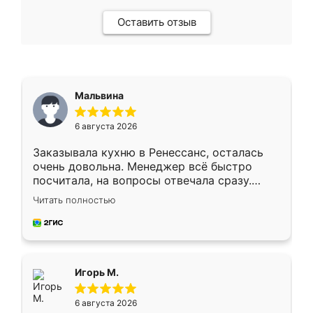
Оставить отзыв
Мальвина
6 августа 2026
Заказывала кухню в Ренессанс, осталась
очень довольна. Менеджер всё быстро
посчитала, на вопросы отвечала сразу.
Замерщик приехал в субботу, подошёл к
Читать полностью
делу со всей ответственностью. Собрали
за день, ребята работали аккуратно, даже
пыли почти не было. Качество отличное,
ящики ходят плавно, ничего не скрипит.
Всё подошло как влитое.
Игорь М.
6 августа 2026