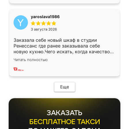
yaroslava1986
3 августа 2026
Заказала себе новый шкаф в студии
Ренессанс где ранее заказывала себе
новую кухню.Чего искать, когда качеством
вполне довольна. Служит кухня уже почти
Читать полностью
два года, нареканий нет.
Еще
ЗАКАЗАТЬ
БЕСПЛАТНОЕ ТАКСИ