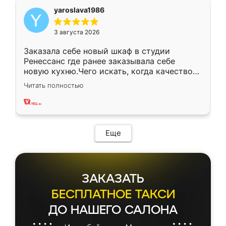
yaroslava1986
3 августа 2026
Заказала себе новый шкаф в студии
Ренессанс где ранее заказывала себе
новую кухню.Чего искать, когда качеством
вполне довольна. Служит кухня уже почти
Читать полностью
два года, нареканий нет.
Еще
ЗАКАЗАТЬ
БЕСПЛАТНОЕ ТАКСИ
ДО НАШЕГО САЛОНА