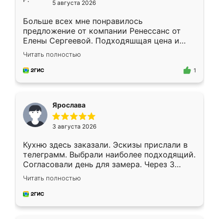
5 августа 2026
Больше всех мне понравилось
предложение от компании Ренессанс от
Елены Сергеевой. Подходяшщая цена и
короткие сроки изготовления. Приехавший
Читать полностью
для замера сотрудник Владислав
предложил по моему эскизу самый
1
подходящий вариант шкафа. Немного его
видоизменил, получилось даже лучше, чем
я хотела.
Ярослава
3 августа 2026
Кухню здесь заказали. Эскизы прислали в
телеграмм. Выбрали наиболее подходящий.
Согласовали день для замера. Через 3
недели кухня была уже готова. Остались
Читать полностью
довольны работой. Спасибо Ренессанс
мебель за качественную работу!