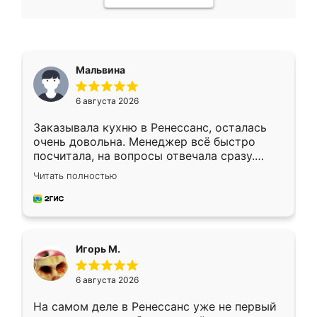
Мальвина
6 августа 2026
Заказывала кухню в Ренессанс, осталась
очень довольна. Менеджер всё быстро
посчитала, на вопросы отвечала сразу.
Замерщик приехал в субботу, подошёл к
Читать полностью
делу со всей ответственностью. Собрали
за день, ребята работали аккуратно, даже
пыли почти не было. Качество отличное,
ящики ходят плавно, ничего не скрипит.
Всё подошло как влитое.
Игорь М.
6 августа 2026
На самом деле в Ренессанс уже не первый