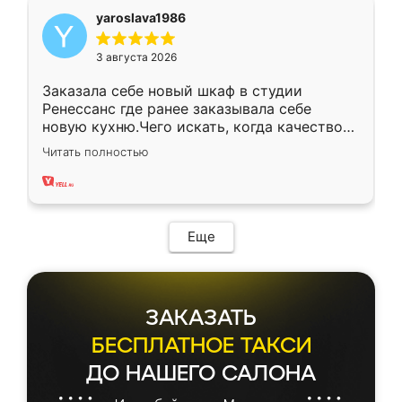
yaroslava1986
3 августа 2026
Заказала себе новый шкаф в студии
Ренессанс где ранее заказывала себе
новую кухню.Чего искать, когда качеством
вполне довольна. Служит кухня уже почти
Читать полностью
два года, нареканий нет.
Еще
ЗАКАЗАТЬ
БЕСПЛАТНОЕ ТАКСИ
ДО НАШЕГО САЛОНА