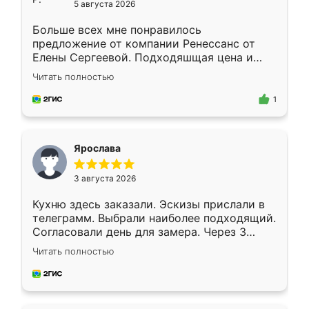
5 августа 2026
Больше всех мне понравилось
предложение от компании Ренессанс от
Елены Сергеевой. Подходяшщая цена и
короткие сроки изготовления. Приехавший
Читать полностью
для замера сотрудник Владислав
предложил по моему эскизу самый
1
подходящий вариант шкафа. Немного его
видоизменил, получилось даже лучше, чем
я хотела.
Ярослава
3 августа 2026
Кухню здесь заказали. Эскизы прислали в
телеграмм. Выбрали наиболее подходящий.
Согласовали день для замера. Через 3
недели кухня была уже готова. Остались
Читать полностью
довольны работой. Спасибо Ренессанс
мебель за качественную работу!