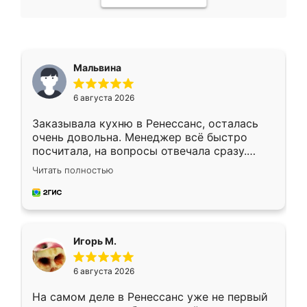
Мальвина
6 августа 2026
Заказывала кухню в Ренессанс, осталась
очень довольна. Менеджер всё быстро
посчитала, на вопросы отвечала сразу.
Замерщик приехал в субботу, подошёл к
Читать полностью
делу со всей ответственностью. Собрали
за день, ребята работали аккуратно, даже
пыли почти не было. Качество отличное,
ящики ходят плавно, ничего не скрипит.
Всё подошло как влитое.
Игорь М.
6 августа 2026
На самом деле в Ренессанс уже не первый