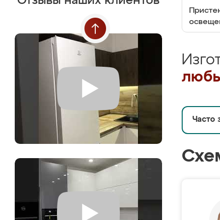
Отзывы наших клиентов
Пристен
освеще
Изго
любы
Часто 
Схе