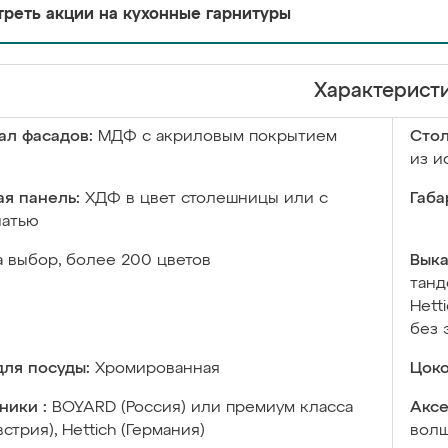
реть акции на кухонные гарнитуры
Характерист
ал фасадов:
МДФ с акриловым покрытием
Сто
из и
я панель:
ХДФ в цвет столешницы или с
Габа
чатью
а выбор, более 200 цветов
Выка
танд
Hett
без 
ля посуды:
Хромированная
Цоко
ники :
BOYARD (Россия) или премиум класса
Аксе
встрия), Hettich (Германия)
волш