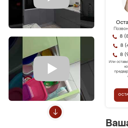
Оста
Позвон
8 (
8 (
8 (
Или оставь
ко
предвар
ОСТ
Ваша