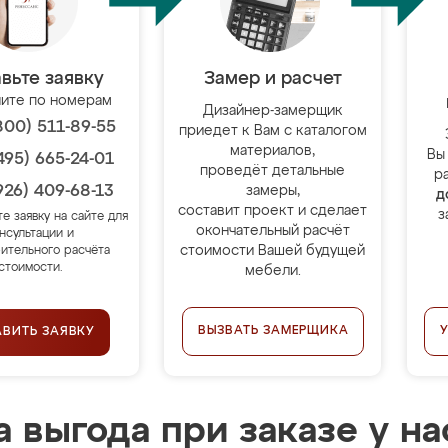
вьте заявку
Замер и расчет
ите по номерам
Дизайнер-замерщик
800) 511-89-55
приедет к Вам с каталогом
материалов,
Вы
495) 665-24-01
проведёт детальные
р
926) 409-68-13
замеры,
д
составит проект и сделает
з
те заявку на сайте для
окончательный расчёт
нсультации и
стоимости Вашей будущей
ительного расчёта
стоимости.
мебели.
ВЫЗВАТЬ ЗАМЕРЩИКА
АВИТЬ ЗАЯВКУ
 выгода при заказе у на