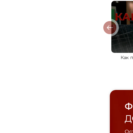
Как 
Ф
Д
Ост