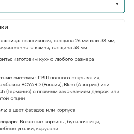
▼
ики
лешница:
пластиковая, толщина 26 мм или 38 мм;
скусственного камня, толщина 38 мм
риты:
изготовим кухню любого размера
тные системы :
ПВШ полного открывания,
ембоксы BOYARD (Россия), Blum (Австрия) или
ich (Германия) с плавным закрыванием дверок или
этой опции
ль:
в цвет фасадов или корпуса
ссуары:
Выкатные корзины, бутылочницы,
ебные уголки, карусели