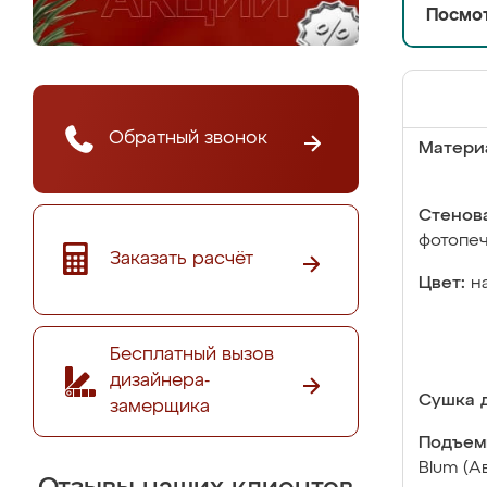
Посмот
Обратный звонок
Матери
Стенова
фотопе
Заказать расчёт
Цвет:
н
Бесплатный вызов
дизайнера-
Сушка д
замерщика
Подъем
Blum (А