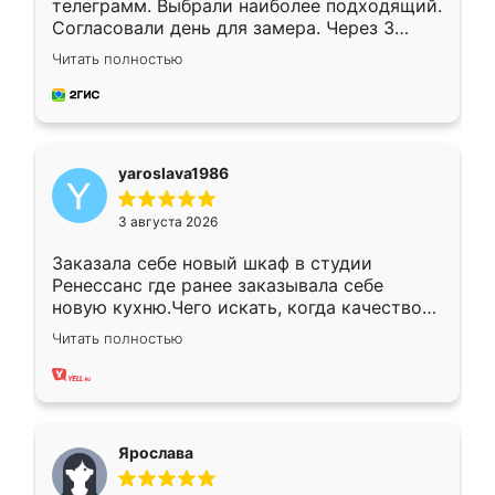
телеграмм. Выбрали наиболее подходящий.
Согласовали день для замера. Через 3
недели кухня была уже готова. Остались
Читать полностью
довольны работой. Спасибо Ренессанс
мебель за качественную работу!
yaroslava1986
3 августа 2026
Заказала себе новый шкаф в студии
Ренессанс где ранее заказывала себе
новую кухню.Чего искать, когда качеством
вполне довольна. Служит кухня уже почти
Читать полностью
два года, нареканий нет.
Ярослава