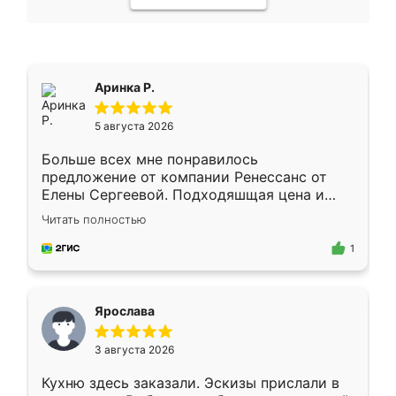
Аринка Р.
5 августа 2026
Больше всех мне понравилось
предложение от компании Ренессанс от
Елены Сергеевой. Подходяшщая цена и
короткие сроки изготовления. Приехавший
Читать полностью
для замера сотрудник Владислав
предложил по моему эскизу самый
1
подходящий вариант шкафа. Немного его
видоизменил, получилось даже лучше, чем
я хотела.
Ярослава
3 августа 2026
Кухню здесь заказали. Эскизы прислали в