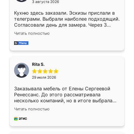
3 августа 2026
Кухню здесь заказали. Эскизы прислали в
телеграмм. Выбрали наиболее подходящий.
Согласовали день для замера. Через 3
недели кухня была уже готова. Остались
Читать полностью
довольны работой. Спасибо Ренессанс
мебель за качественную работу!
Rita S.
29 июля 2026
Заказывала мебель от Елены Сергеевой
Ренессанс. До этого рассматривала
несколько компаний, но в итоге выбрала
эту. Сначала обговорили условия, потом
Читать полностью
приехал замерщик, всё спокойно объяснил
и снял размеры. Изготовили в срок, с
доставкой тоже никаких проблем не
возникло. Сборку выполнили аккуратно,