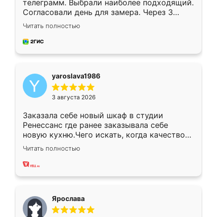
телеграмм. Выбрали наиболее подходящий.
Согласовали день для замера. Через 3
недели кухня была уже готова. Остались
Читать полностью
довольны работой. Спасибо Ренессанс
мебель за качественную работу!
yaroslava1986
3 августа 2026
Заказала себе новый шкаф в студии
Ренессанс где ранее заказывала себе
новую кухню.Чего искать, когда качеством
вполне довольна. Служит кухня уже почти
Читать полностью
два года, нареканий нет.
Ярослава