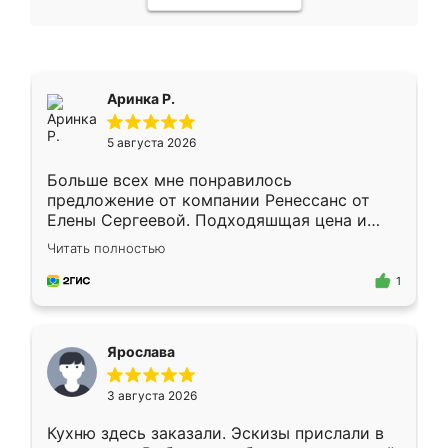
Аринка Р.
5 августа 2026
Больше всех мне понравилось
предложение от компании Ренессанс от
Елены Сергеевой. Подходяшщая цена и
короткие сроки изготовления. Приехавший
Читать полностью
для замера сотрудник Владислав
предложил по моему эскизу самый
1
подходящий вариант шкафа. Немного его
видоизменил, получилось даже лучше, чем
я хотела.
Ярослава
3 августа 2026
Кухню здесь заказали. Эскизы прислали в