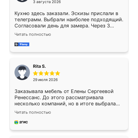
3 августа 2026
Кухню здесь заказали. Эскизы прислали в
телеграмм. Выбрали наиболее подходящий.
Согласовали день для замера. Через 3
недели кухня была уже готова. Остались
Читать полностью
довольны работой. Спасибо Ренессанс
мебель за качественную работу!
Rita S.
29 июля 2026
Заказывала мебель от Елены Сергеевой
Ренессанс. До этого рассматривала
несколько компаний, но в итоге выбрала
эту. Сначала обговорили условия, потом
Читать полностью
приехал замерщик, всё спокойно объяснил
и снял размеры. Изготовили в срок, с
доставкой тоже никаких проблем не
возникло. Сборку выполнили аккуратно,