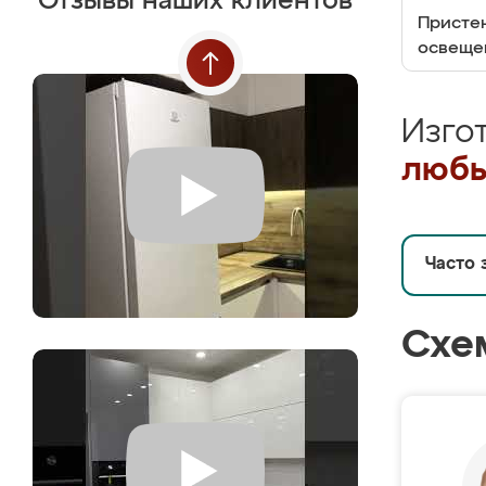
Отзывы наших клиентов
Пристен
освеще
Изго
любы
Часто 
Схе