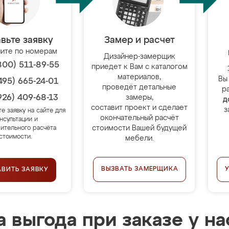
вьте заявку
Замер и расчет
ите по номерам
Дизайнер-замерщик
800) 511-89-55
приедет к Вам с каталогом
материалов,
Вы
495) 665-24-01
проведёт детальные
р
926) 409-68-13
замеры,
д
составит проект и сделает
з
те заявку на сайте для
окончательный расчёт
нсультации и
стоимости Вашей будущей
ительного расчёта
стоимости.
мебели.
ВЫЗВАТЬ ЗАМЕРЩИКА
АВИТЬ ЗАЯВКУ
 выгода при заказе у на