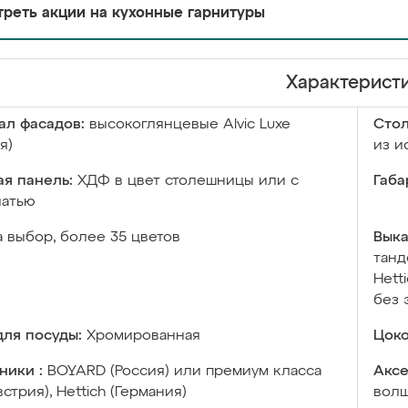
реть акции на кухонные гарнитуры
Характерист
ал фасадов:
высокоглянцевые Аlvic Luxe
Сто
я)
из и
я панель:
ХДФ в цвет столешницы или с
Габа
чатью
а выбор, более 35 цветов
Выка
танд
Hett
без 
ля посуды:
Хромированная
Цоко
ники :
BOYARD (Россия) или премиум класса
Аксе
встрия), Hettich (Германия)
волш