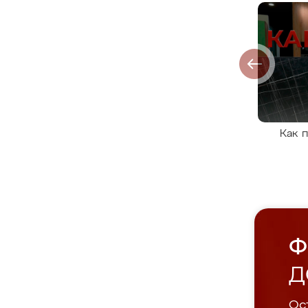
Как 
Ф
Д
Ост