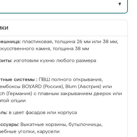
▼
ики
лешница:
пластиковая, толщина 26 мм или 38 мм;
скусственного камня, толщина 38 мм
риты:
изготовим кухню любого размера
тные системы :
ПВШ полного открывания,
ембоксы BOYARD (Россия), Blum (Австрия) или
ich (Германия) с плавным закрыванием дверок или
этой опции
ль:
в цвет фасадов или корпуса
ссуары:
Выкатные корзины, бутылочницы,
ебные уголки, карусели