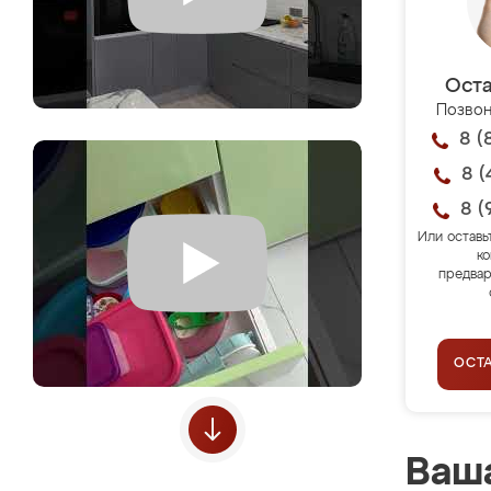
Оста
Позвон
8 (
8 (
8 (
Или оставь
ко
предвар
ОСТ
Ваша