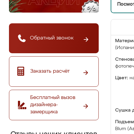
Посмот
Обратный звонок
Матери
(Испани
Стенова
фотопе
Заказать расчёт
Цвет:
н
Бесплатный вызов
дизайнера-
Сушка д
замерщика
Подъем
Blum (А