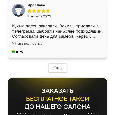
я хотела.
Ярослава
3 августа 2026
Кухню здесь заказали. Эскизы прислали в
телеграмм. Выбрали наиболее подходящий.
Согласовали день для замера. Через 3
недели кухня была уже готова. Остались
Читать полностью
довольны работой. Спасибо Ренессанс
мебель за качественную работу!
Еще
ЗАКАЗАТЬ
БЕСПЛАТНОЕ ТАКСИ
ДО НАШЕГО САЛОНА