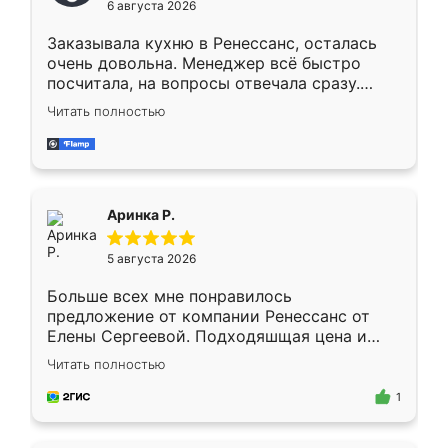
6 августа 2026
мебели буду заказывать только здесь.
Заказывала кухню в Ренессанс, осталась
очень довольна. Менеджер всё быстро
посчитала, на вопросы отвечала сразу.
Замерщик приехал в субботу, подошёл к
Читать полностью
делу со всей ответственностью. Собрали
за день, ребята работали аккуратно, даже
пыли почти не было. Качество отличное,
ящики ходят плавно, ничего не скрипит.
Всё подошло как влитое.
Аринка Р.
5 августа 2026
Больше всех мне понравилось
предложение от компании Ренессанс от
Елены Сергеевой. Подходяшщая цена и
короткие сроки изготовления. Приехавший
Читать полностью
для замера сотрудник Владислав
предложил по моему эскизу самый
1
подходящий вариант шкафа. Немного его
видоизменил, получилось даже лучше, чем