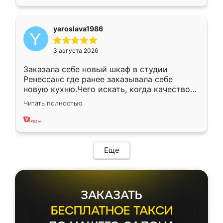
yaroslava1986
3 августа 2026
Заказала себе новый шкаф в студии
Ренессанс где ранее заказывала себе
новую кухню.Чего искать, когда качеством
вполне довольна. Служит кухня уже почти
Читать полностью
два года, нареканий нет.
Еще
ЗАКАЗАТЬ
БЕСПЛАТНОЕ ТАКСИ