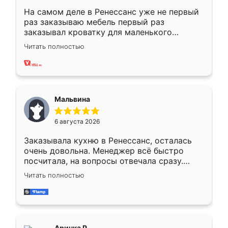
На самом деле в Ренессанс уже не первый
раз заказываю мебель первый раз
заказывал кроватку для маленького
ребёнка при его рождении ,во второй раз
Читать полностью
заказал шкаф-купе. По качеству очень
хорошее сборка достаточно быстрая,
также адекватные цены. До этого
сравнивал с разными конкурентами в этом
сегменте ,выбор у конкурентов куда
Мальвина
меньше, здесь же он более разнообразный.
Мне нравится ,если что-то потребуется из
6 августа 2026
мебели буду заказывать только здесь.
Заказывала кухню в Ренессанс, осталась
очень довольна. Менеджер всё быстро
посчитала, на вопросы отвечала сразу.
Замерщик приехал в субботу, подошёл к
Читать полностью
делу со всей ответственностью. Собрали
за день, ребята работали аккуратно, даже
пыли почти не было. Качество отличное,
ящики ходят плавно, ничего не скрипит.
Всё подошло как влитое.
Аринка Р.