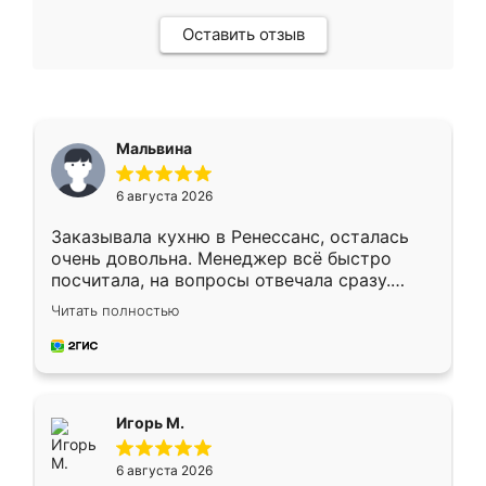
Оставить отзыв
Мальвина
6 августа 2026
Заказывала кухню в Ренессанс, осталась
очень довольна. Менеджер всё быстро
посчитала, на вопросы отвечала сразу.
Замерщик приехал в субботу, подошёл к
Читать полностью
делу со всей ответственностью. Собрали
за день, ребята работали аккуратно, даже
пыли почти не было. Качество отличное,
ящики ходят плавно, ничего не скрипит.
Всё подошло как влитое.
Игорь М.
6 августа 2026