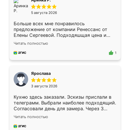
5 августа 2026
Больше всех мне понравилось
предложение от компании Ренессанс от
Елены Сергеевой. Подходяшщая цена и
короткие сроки изготовления. Приехавший
Читать полностью
для замера сотрудник Владислав
предложил по моему эскизу самый
1
подходящий вариант шкафа. Немного его
видоизменил, получилось даже лучше, чем
я хотела.
Ярослава
3 августа 2026
Кухню здесь заказали. Эскизы прислали в
телеграмм. Выбрали наиболее подходящий.
Согласовали день для замера. Через 3
недели кухня была уже готова. Остались
Читать полностью
довольны работой. Спасибо Ренессанс
мебель за качественную работу!