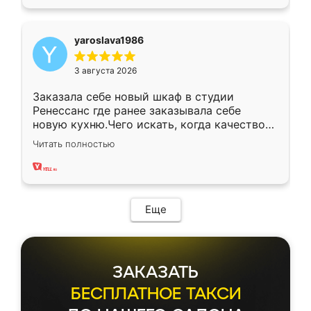
yaroslava1986
3 августа 2026
Заказала себе новый шкаф в студии
Ренессанс где ранее заказывала себе
новую кухню.Чего искать, когда качеством
вполне довольна. Служит кухня уже почти
Читать полностью
два года, нареканий нет.
Еще
ЗАКАЗАТЬ
БЕСПЛАТНОЕ ТАКСИ