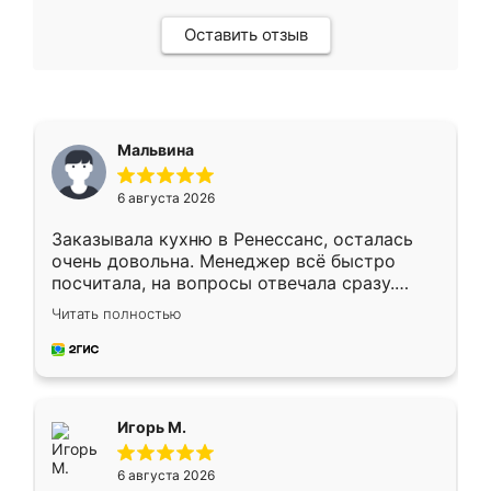
Оставить отзыв
Мальвина
6 августа 2026
Заказывала кухню в Ренессанс, осталась
очень довольна. Менеджер всё быстро
посчитала, на вопросы отвечала сразу.
Замерщик приехал в субботу, подошёл к
Читать полностью
делу со всей ответственностью. Собрали
за день, ребята работали аккуратно, даже
пыли почти не было. Качество отличное,
ящики ходят плавно, ничего не скрипит.
Всё подошло как влитое.
Игорь М.
6 августа 2026