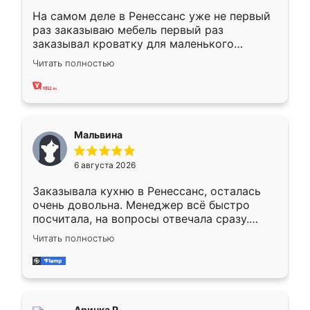
На самом деле в Ренессанс уже не первый
раз заказываю мебель первый раз
заказывал кроватку для маленького
ребёнка при его рождении ,во второй раз
Читать полностью
заказал шкаф-купе. По качеству очень
хорошее сборка достаточно быстрая,
также адекватные цены. До этого
сравнивал с разными конкурентами в этом
сегменте ,выбор у конкурентов куда
Мальвина
меньше, здесь же он более разнообразный.
Мне нравится ,если что-то потребуется из
6 августа 2026
мебели буду заказывать только здесь.
Заказывала кухню в Ренессанс, осталась
очень довольна. Менеджер всё быстро
посчитала, на вопросы отвечала сразу.
Замерщик приехал в субботу, подошёл к
Читать полностью
делу со всей ответственностью. Собрали
за день, ребята работали аккуратно, даже
пыли почти не было. Качество отличное,
ящики ходят плавно, ничего не скрипит.
Всё подошло как влитое.
Аринка Р.