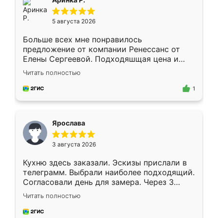
5 августа 2026
Больше всех мне понравилось
предложение от компании Ренессанс от
Елены Сергеевой. Подходяшщая цена и
короткие сроки изготовления. Приехавший
Читать полностью
для замера сотрудник Владислав
предложил по моему эскизу самый
1
подходящий вариант шкафа. Немного его
видоизменил, получилось даже лучше, чем
я хотела.
Ярослава
3 августа 2026
Кухню здесь заказали. Эскизы прислали в
телеграмм. Выбрали наиболее подходящий.
Согласовали день для замера. Через 3
недели кухня была уже готова. Остались
Читать полностью
довольны работой. Спасибо Ренессанс
мебель за качественную работу!