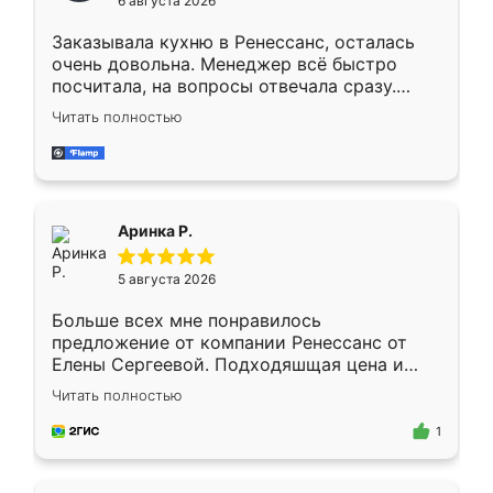
6 августа 2026
мебели буду заказывать только здесь.
Заказывала кухню в Ренессанс, осталась
очень довольна. Менеджер всё быстро
посчитала, на вопросы отвечала сразу.
Замерщик приехал в субботу, подошёл к
Читать полностью
делу со всей ответственностью. Собрали
за день, ребята работали аккуратно, даже
пыли почти не было. Качество отличное,
ящики ходят плавно, ничего не скрипит.
Всё подошло как влитое.
Аринка Р.
5 августа 2026
Больше всех мне понравилось
предложение от компании Ренессанс от
Елены Сергеевой. Подходяшщая цена и
короткие сроки изготовления. Приехавший
Читать полностью
для замера сотрудник Владислав
предложил по моему эскизу самый
1
подходящий вариант шкафа. Немного его
видоизменил, получилось даже лучше, чем