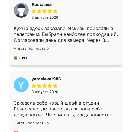
я хотела.
Ярослава
3 августа 2026
Кухню здесь заказали. Эскизы прислали в
телеграмм. Выбрали наиболее подходящий.
Согласовали день для замера. Через 3
недели кухня была уже готова. Остались
Читать полностью
довольны работой. Спасибо Ренессанс
мебель за качественную работу!
yaroslava1986
3 августа 2026
Заказала себе новый шкаф в студии
Ренессанс где ранее заказывала себе
новую кухню.Чего искать, когда качеством
вполне довольна. Служит кухня уже почти
Читать полностью
два года, нареканий нет.