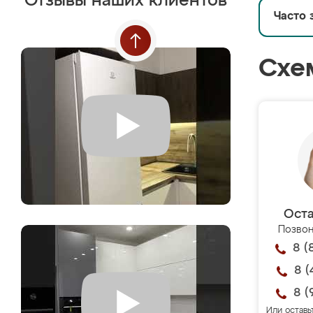
Отзывы наших клиентов
Часто 
Схе
Оста
Позвон
8 (
8 (
8 (
Или оставь