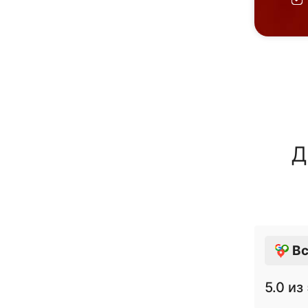
Д
Вс
5.0
из 