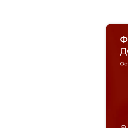
Ф
Д
Ост