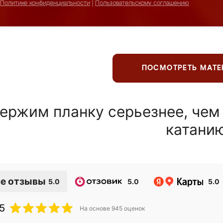
Политике конфиденциальности
|
Пользовательскому соглашению
ПОСМОТРЕТЬ МАТ
ержим планку серьезнее, чем
катани
е отзывы
5.0
5.0
5.0
5
На основе
945
оценок