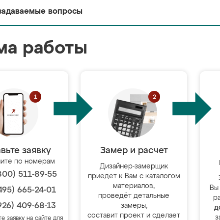
задаваемые вопросы
ма работы
вьте заявку
Замер и расчет
ите по номерам
Дизайнер-замерщик
800) 511-89-55
приедет к Вам с каталогом
материалов,
Вы
495) 665-24-01
проведёт детальные
р
926) 409-68-13
замеры,
д
составит проект и сделает
з
те заявку на сайте для