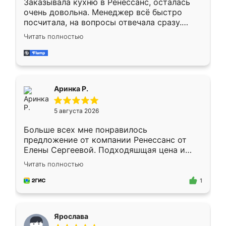
Заказывала кухню в Ренессанс, осталась
очень довольна. Менеджер всё быстро
посчитала, на вопросы отвечала сразу.
Замерщик приехал в субботу, подошёл к
Читать полностью
делу со всей ответственностью. Собрали
за день, ребята работали аккуратно, даже
пыли почти не было. Качество отличное,
ящики ходят плавно, ничего не скрипит.
Всё подошло как влитое.
Аринка Р.
5 августа 2026
Больше всех мне понравилось
предложение от компании Ренессанс от
Елены Сергеевой. Подходяшщая цена и
короткие сроки изготовления. Приехавший
Читать полностью
для замера сотрудник Владислав
предложил по моему эскизу самый
1
подходящий вариант шкафа. Немного его
видоизменил, получилось даже лучше, чем
я хотела.
Ярослава