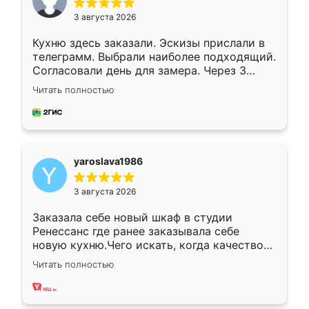
3 августа 2026
Кухню здесь заказали. Эскизы прислали в
телеграмм. Выбрали наиболее подходящий.
Согласовали день для замера. Через 3
недели кухня была уже готова. Остались
Читать полностью
довольны работой. Спасибо Ренессанс
мебель за качественную работу!
yaroslava1986
3 августа 2026
Заказала себе новый шкаф в студии
Ренессанс где ранее заказывала себе
новую кухню.Чего искать, когда качеством
вполне довольна. Служит кухня уже почти
Читать полностью
два года, нареканий нет.