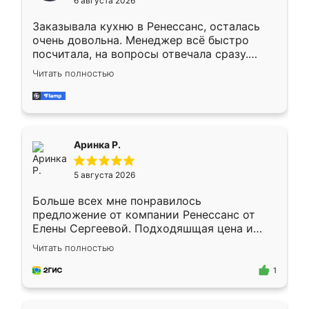
6 августа 2026
мебели буду заказывать только здесь.
Заказывала кухню в Ренессанс, осталась
очень довольна. Менеджер всё быстро
посчитала, на вопросы отвечала сразу.
Замерщик приехал в субботу, подошёл к
Читать полностью
делу со всей ответственностью. Собрали
за день, ребята работали аккуратно, даже
пыли почти не было. Качество отличное,
ящики ходят плавно, ничего не скрипит.
Всё подошло как влитое.
Аринка Р.
5 августа 2026
Больше всех мне понравилось
предложение от компании Ренессанс от
Елены Сергеевой. Подходяшщая цена и
короткие сроки изготовления. Приехавший
Читать полностью
для замера сотрудник Владислав
предложил по моему эскизу самый
1
подходящий вариант шкафа. Немного его
видоизменил, получилось даже лучше, чем