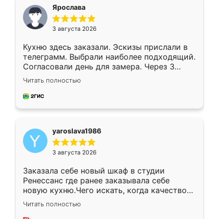
я хотела.
Ярослава
3 августа 2026
Кухню здесь заказали. Эскизы прислали в
телеграмм. Выбрали наиболее подходящий.
Согласовали день для замера. Через 3
недели кухня была уже готова. Остались
Читать полностью
довольны работой. Спасибо Ренессанс
мебель за качественную работу!
yaroslava1986
3 августа 2026
Заказала себе новый шкаф в студии
Ренессанс где ранее заказывала себе
новую кухню.Чего искать, когда качеством
вполне довольна. Служит кухня уже почти
Читать полностью
два года, нареканий нет.