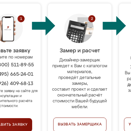
вьте заявку
Замер и расчет
ите по номерам
Дизайнер-замерщик
800) 511-89-55
приедет к Вам с каталогом
материалов,
Вы
495) 665-24-01
проведёт детальные
р
926) 409-68-13
замеры,
д
составит проект и сделает
з
те заявку на сайте для
окончательный расчёт
нсультации и
стоимости Вашей будущей
ительного расчёта
стоимости.
мебели.
ВЫЗВАТЬ ЗАМЕРЩИКА
АВИТЬ ЗАЯВКУ