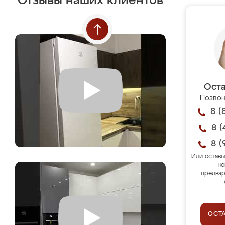
Отзывы наших клиентов
Оста
Позвон
8 (
8 (
8 (
Или оставь
ко
предвар
ОСТ