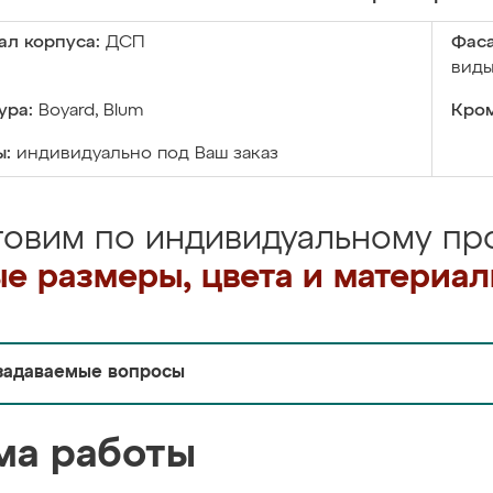
ал корпуса:
ДСП
Фаса
виды
ура:
Boyard, Blum
Кром
ы:
индивидуально под Ваш заказ
товим по индивидуальному про
е размеры, цвета и материа
задаваемые вопросы
ма работы