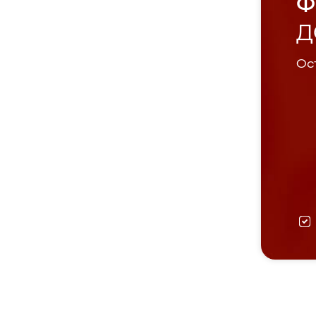
Ф
Д
Ост