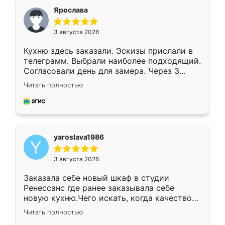
я хотела.
Ярослава
3 августа 2026
Кухню здесь заказали. Эскизы прислали в
телеграмм. Выбрали наиболее подходящий.
Согласовали день для замера. Через 3
недели кухня была уже готова. Остались
Читать полностью
довольны работой. Спасибо Ренессанс
мебель за качественную работу!
yaroslava1986
3 августа 2026
Заказала себе новый шкаф в студии
Ренессанс где ранее заказывала себе
новую кухню.Чего искать, когда качеством
вполне довольна. Служит кухня уже почти
Читать полностью
два года, нареканий нет.