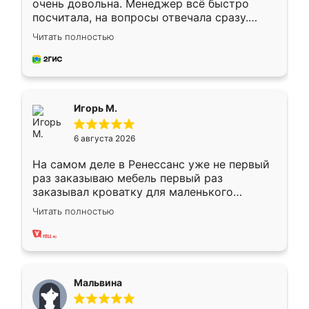
очень довольна. Менеджер всё быстро
посчитала, на вопросы отвечала сразу.
Замерщик приехал в субботу, подошёл к
Читать полностью
делу со всей ответственностью. Собрали
за день, ребята работали аккуратно, даже
пыли почти не было. Качество отличное,
ящики ходят плавно, ничего не скрипит.
Всё подошло как влитое.
Игорь М.
6 августа 2026
На самом деле в Ренессанс уже не первый
раз заказываю мебель первый раз
заказывал кроватку для маленького
ребёнка при его рождении ,во второй раз
Читать полностью
заказал шкаф-купе. По качеству очень
хорошее сборка достаточно быстрая,
также адекватные цены. До этого
сравнивал с разными конкурентами в этом
сегменте ,выбор у конкурентов куда
Мальвина
меньше, здесь же он более разнообразный.
Мне нравится ,если что-то потребуется из