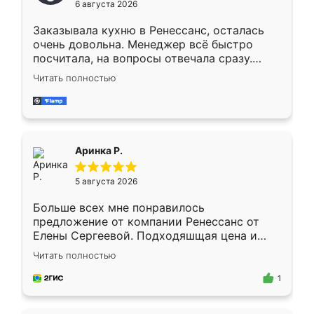
6 августа 2026
мебели буду заказывать только здесь.
Заказывала кухню в Ренессанс, осталась
очень довольна. Менеджер всё быстро
посчитала, на вопросы отвечала сразу.
Замерщик приехал в субботу, подошёл к
Читать полностью
делу со всей ответственностью. Собрали
за день, ребята работали аккуратно, даже
пыли почти не было. Качество отличное,
ящики ходят плавно, ничего не скрипит.
Всё подошло как влитое.
Аринка Р.
5 августа 2026
Больше всех мне понравилось
предложение от компании Ренессанс от
Елены Сергеевой. Подходяшщая цена и
короткие сроки изготовления. Приехавший
Читать полностью
для замера сотрудник Владислав
предложил по моему эскизу самый
1
подходящий вариант шкафа. Немного его
видоизменил, получилось даже лучше, чем