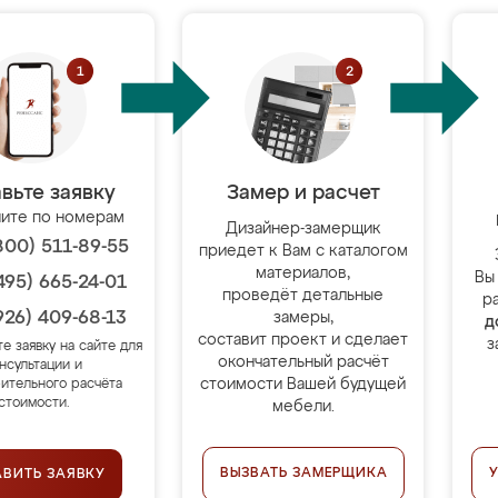
вьте заявку
Замер и расчет
ите по номерам
Дизайнер-замерщик
800) 511-89-55
приедет к Вам с каталогом
материалов,
Вы
495) 665-24-01
проведёт детальные
р
926) 409-68-13
замеры,
д
составит проект и сделает
з
те заявку на сайте для
окончательный расчёт
нсультации и
стоимости Вашей будущей
ительного расчёта
стоимости.
мебели.
ВЫЗВАТЬ ЗАМЕРЩИКА
АВИТЬ ЗАЯВКУ