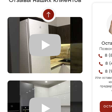
Отзывы наших клиентов
Оста
Позвон
8 (
8 (
8 (
Или оставь
ко
предвар
ОСТ