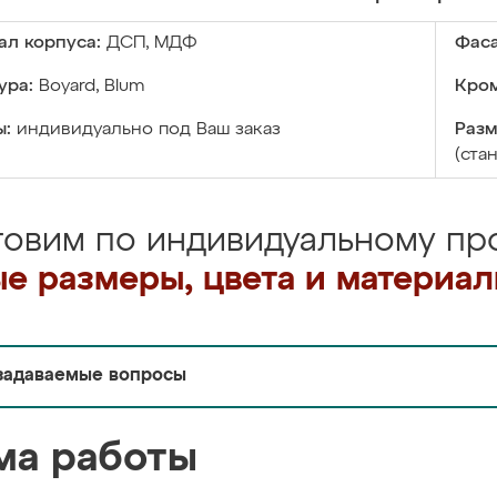
ал корпуса:
ДСП, МДФ
Фаса
ура:
Boyard, Blum
Кром
ы:
индивидуально под Ваш заказ
Разм
(ста
товим по индивидуальному про
е размеры, цвета и материа
задаваемые вопросы
ма работы