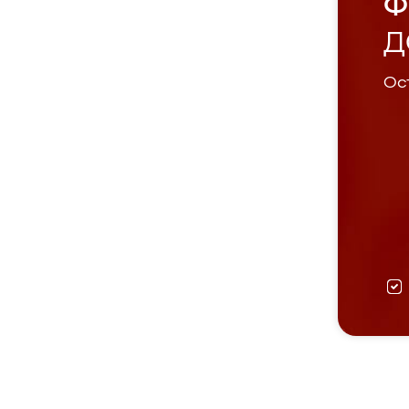
Ф
Д
Ост