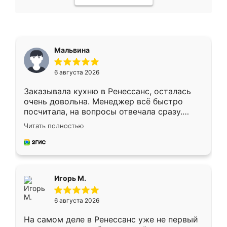
Мальвина
6 августа 2026
Заказывала кухню в Ренессанс, осталась
очень довольна. Менеджер всё быстро
посчитала, на вопросы отвечала сразу.
Замерщик приехал в субботу, подошёл к
Читать полностью
делу со всей ответственностью. Собрали
за день, ребята работали аккуратно, даже
пыли почти не было. Качество отличное,
ящики ходят плавно, ничего не скрипит.
Всё подошло как влитое.
Игорь М.
6 августа 2026
На самом деле в Ренессанс уже не первый