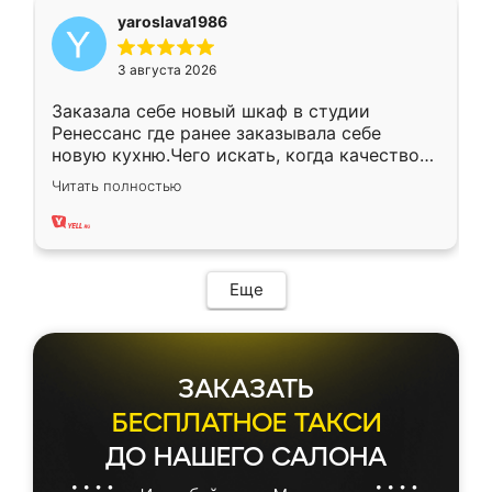
yaroslava1986
3 августа 2026
Заказала себе новый шкаф в студии
Ренессанс где ранее заказывала себе
новую кухню.Чего искать, когда качеством
вполне довольна. Служит кухня уже почти
Читать полностью
два года, нареканий нет.
Еще
ЗАКАЗАТЬ
БЕСПЛАТНОЕ ТАКСИ
ДО НАШЕГО САЛОНА