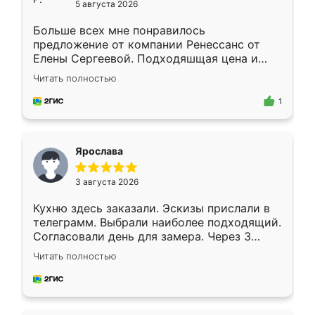
5 августа 2026
Больше всех мне понравилось
предложение от компании Ренессанс от
Елены Сергеевой. Подходяшщая цена и
короткие сроки изготовления. Приехавший
Читать полностью
для замера сотрудник Владислав
предложил по моему эскизу самый
1
подходящий вариант шкафа. Немного его
видоизменил, получилось даже лучше, чем
я хотела.
Ярослава
3 августа 2026
Кухню здесь заказали. Эскизы прислали в
телеграмм. Выбрали наиболее подходящий.
Согласовали день для замера. Через 3
недели кухня была уже готова. Остались
Читать полностью
довольны работой. Спасибо Ренессанс
мебель за качественную работу!