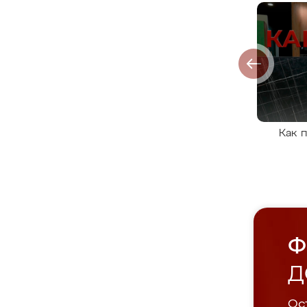
Как 
Ф
Д
Ост