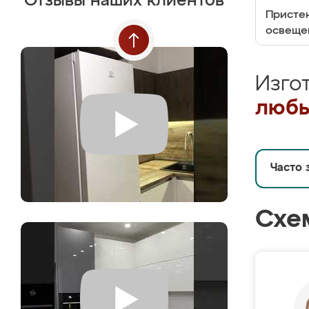
Отзывы наших клиентов
Пристен
освеще
Изго
любы
Часто 
Схе