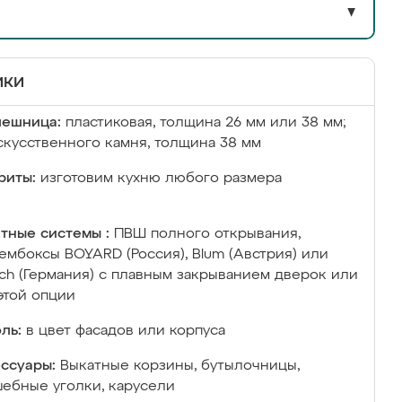
▼
ики
лешница:
пластиковая, толщина 26 мм или 38 мм;
скусственного камня, толщина 38 мм
риты:
изготовим кухню любого размера
тные системы :
ПВШ полного открывания,
ембоксы BOYARD (Россия), Blum (Австрия) или
ich (Германия) с плавным закрыванием дверок или
этой опции
ль:
в цвет фасадов или корпуса
ссуары:
Выкатные корзины, бутылочницы,
ебные уголки, карусели