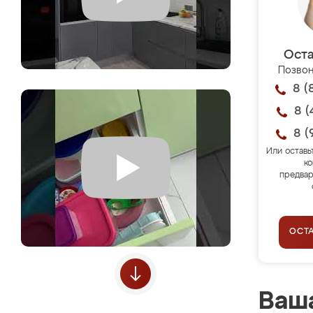
Оста
Позвон
8 (
8 (
8 (
Или оставь
ко
предвар
ОСТ
Ваша