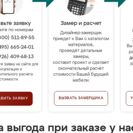
вьте заявку
Замер и расчет
ите по номерам
Дизайнер-замерщик
800) 511-89-55
приедет к Вам с каталогом
материалов,
Вы
495) 665-24-01
проведёт детальные
р
926) 409-68-13
замеры,
д
составит проект и сделает
з
те заявку на сайте для
окончательный расчёт
нсультации и
стоимости Вашей будущей
ительного расчёта
стоимости.
мебели.
ВЫЗВАТЬ ЗАМЕРЩИКА
АВИТЬ ЗАЯВКУ
 выгода при заказе у на