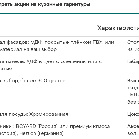
реть акции на кухонные гарнитуры
Характерист
ал фасадов:
МДФ, покрытые плёнкой ПВХ, или
Сто
материал на ваш выбор
из и
я панель:
ХДФ в цвет столешницы или с
Габа
чатью
а выбор, более 300 цветов
Выка
танд
Hett
без 
ля посуды:
Хромированная
Цоко
ники :
BOYARD (Россия) или премиум класса
Аксе
встрия), Hettich (Германия)
волш