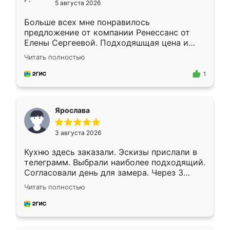
5 августа 2026
Больше всех мне понравилось
предложение от компании Ренессанс от
Елены Сергеевой. Подходяшщая цена и
короткие сроки изготовления. Приехавший
Читать полностью
для замера сотрудник Владислав
предложил по моему эскизу самый
1
подходящий вариант шкафа. Немного его
видоизменил, получилось даже лучше, чем
я хотела.
Ярослава
3 августа 2026
Кухню здесь заказали. Эскизы прислали в
телеграмм. Выбрали наиболее подходящий.
Согласовали день для замера. Через 3
недели кухня была уже готова. Остались
Читать полностью
довольны работой. Спасибо Ренессанс
мебель за качественную работу!