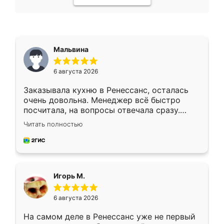
Мальвина
6 августа 2026
Заказывала кухню в Ренессанс, осталась
очень довольна. Менеджер всё быстро
посчитала, на вопросы отвечала сразу.
Замерщик приехал в субботу, подошёл к
Читать полностью
делу со всей ответственностью. Собрали
за день, ребята работали аккуратно, даже
пыли почти не было. Качество отличное,
ящики ходят плавно, ничего не скрипит.
Всё подошло как влитое.
Игорь М.
6 августа 2026
На самом деле в Ренессанс уже не первый