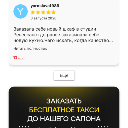
yaroslava1986
3 августа 2026
Заказала себе новый шкаф в студии
Ренессанс где ранее заказывала себе
новую кухню.Чего искать, когда качеством
вполне довольна. Служит кухня уже почти
Читать полностью
два года, нареканий нет.
Еще
ЗАКАЗАТЬ
БЕСПЛАТНОЕ ТАКСИ
ДО НАШЕГО САЛОНА