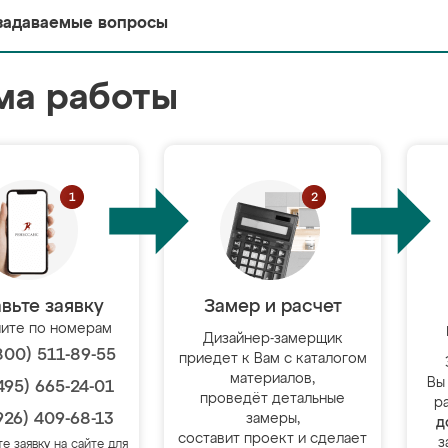
задаваемые вопросы
ма работы
вьте заявку
Замер и расчет
ите по номерам
Дизайнер-замерщик
800) 511-89-55
приедет к Вам с каталогом
материалов,
Вы
495) 665-24-01
проведёт детальные
р
926) 409-68-13
замеры,
д
составит проект и сделает
з
те заявку на сайте для