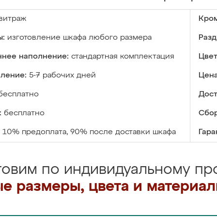
витраж
Кром
ы:
изготовление шкафа любого размера
Разд
ннее наполнение:
стандартная комплектация
Цвет
вление:
5-7 рабочих дней
Цена
бесплатно
Дост
:
бесплатно
Сбор
10% предоплата, 90% после доставки шкафа
Гара
товим по индивидуальному про
е размеры, цвета и материа