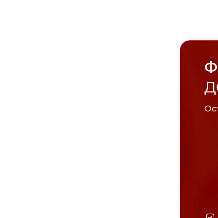
Ф
Д
Ост