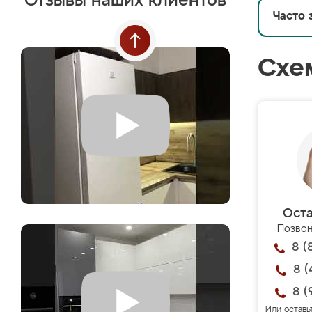
Отзывы наших клиентов
Часто 
Схе
Оста
Позвон
8 (
8 (
8 (
Или оставь