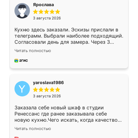
я хотела.
Ярослава
3 августа 2026
Кухню здесь заказали. Эскизы прислали в
телеграмм. Выбрали наиболее подходящий.
Согласовали день для замера. Через 3
недели кухня была уже готова. Остались
Читать полностью
довольны работой. Спасибо Ренессанс
мебель за качественную работу!
yaroslava1986
3 августа 2026
Заказала себе новый шкаф в студии
Ренессанс где ранее заказывала себе
новую кухню.Чего искать, когда качеством
вполне довольна. Служит кухня уже почти
Читать полностью
два года, нареканий нет.