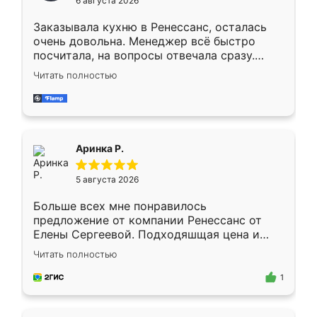
6 августа 2026
мебели буду заказывать только здесь.
Заказывала кухню в Ренессанс, осталась
очень довольна. Менеджер всё быстро
посчитала, на вопросы отвечала сразу.
Замерщик приехал в субботу, подошёл к
Читать полностью
делу со всей ответственностью. Собрали
за день, ребята работали аккуратно, даже
пыли почти не было. Качество отличное,
ящики ходят плавно, ничего не скрипит.
Всё подошло как влитое.
Аринка Р.
5 августа 2026
Больше всех мне понравилось
предложение от компании Ренессанс от
Елены Сергеевой. Подходяшщая цена и
короткие сроки изготовления. Приехавший
Читать полностью
для замера сотрудник Владислав
предложил по моему эскизу самый
1
подходящий вариант шкафа. Немного его
видоизменил, получилось даже лучше, чем