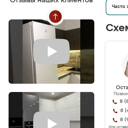
Отзывы наших клиентов
Часто 
Схе
Оста
Позвон
8 (
8 (
8 (
Или оставь