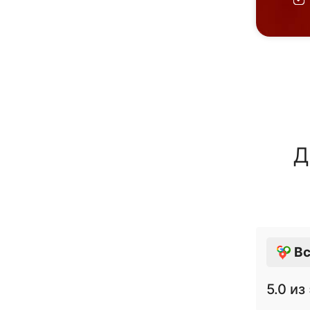
Д
Вс
5.0
из 