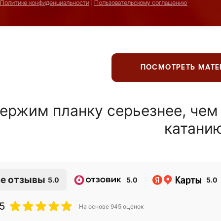
Политике конфиденциальности
|
Пользовательскому соглашению
ПОСМОТРЕТЬ МАТ
ержим планку серьезнее, чем
катани
е отзывы
5.0
5.0
5.0
5
На основе
945
оценок