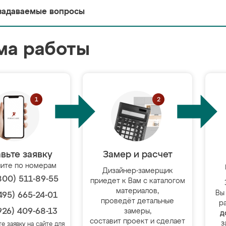
задаваемые вопросы
ма работы
вьте заявку
Замер и расчет
ите по номерам
Дизайнер-замерщик
800) 511-89-55
приедет к Вам с каталогом
материалов,
Вы
495) 665-24-01
проведёт детальные
р
926) 409-68-13
замеры,
д
составит проект и сделает
з
те заявку на сайте для