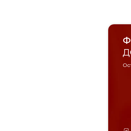
Ф
Д
Ост