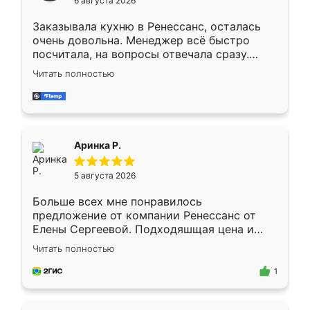
6 августа 2026
мебели буду заказывать только здесь.
Заказывала кухню в Ренессанс, осталась
очень довольна. Менеджер всё быстро
посчитала, на вопросы отвечала сразу.
Замерщик приехал в субботу, подошёл к
Читать полностью
делу со всей ответственностью. Собрали
за день, ребята работали аккуратно, даже
пыли почти не было. Качество отличное,
ящики ходят плавно, ничего не скрипит.
Всё подошло как влитое.
Аринка Р.
5 августа 2026
Больше всех мне понравилось
предложение от компании Ренессанс от
Елены Сергеевой. Подходяшщая цена и
короткие сроки изготовления. Приехавший
Читать полностью
для замера сотрудник Владислав
предложил по моему эскизу самый
1
подходящий вариант шкафа. Немного его
видоизменил, получилось даже лучше, чем