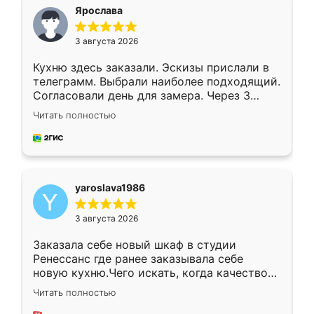
я хотела.
Ярослава
3 августа 2026
Кухню здесь заказали. Эскизы прислали в
телеграмм. Выбрали наиболее подходящий.
Согласовали день для замера. Через 3
недели кухня была уже готова. Остались
Читать полностью
довольны работой. Спасибо Ренессанс
мебель за качественную работу!
yaroslava1986
3 августа 2026
Заказала себе новый шкаф в студии
Ренессанс где ранее заказывала себе
новую кухню.Чего искать, когда качеством
вполне довольна. Служит кухня уже почти
Читать полностью
два года, нареканий нет.