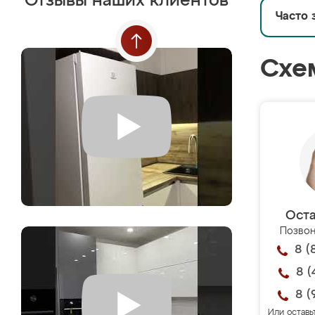
Отзывы наших клиентов
Часто 
Схе
Оста
Позвон
8 (
8 (
8 (
Или оставь