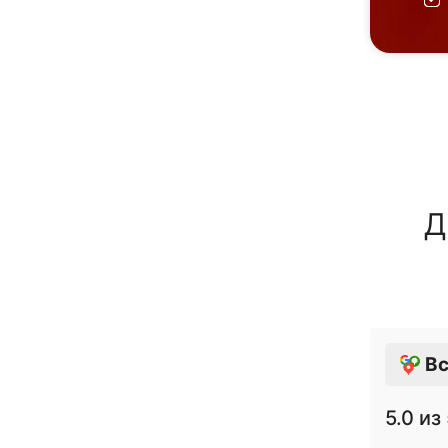
Д
Вс
5.0
из 