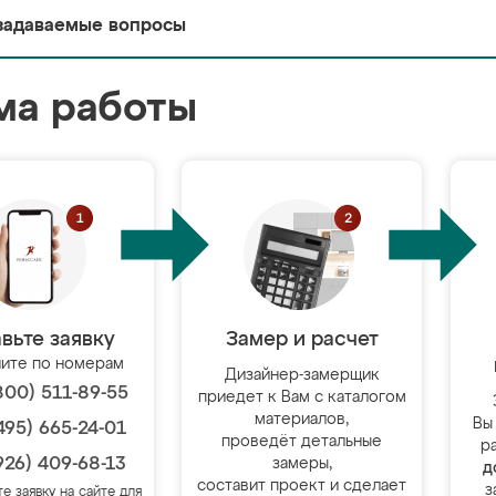
задаваемые вопросы
ма работы
вьте заявку
Замер и расчет
ите по номерам
Дизайнер-замерщик
800) 511-89-55
приедет к Вам с каталогом
материалов,
Вы
495) 665-24-01
проведёт детальные
р
926) 409-68-13
замеры,
д
составит проект и сделает
з
те заявку на сайте для