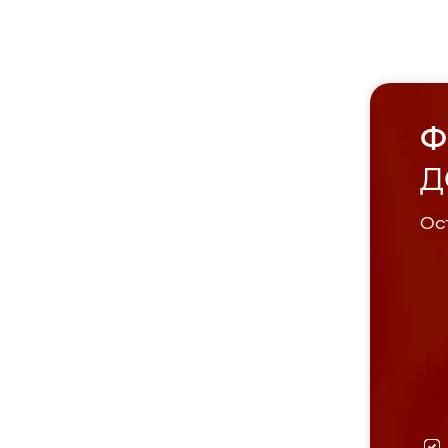
Ф
Д
Ост