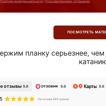
Политике конфиденциальности
|
Пользовательскому соглашению
ПОСМОТРЕТЬ МАТ
ержим планку серьезнее, чем
катани
е отзывы
5.0
5.0
5.0
5
На основе
945
оценок