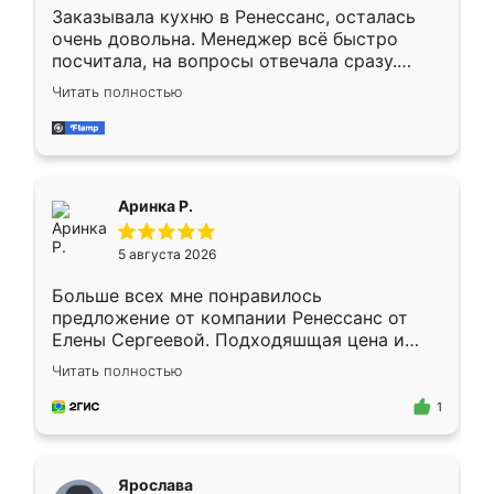
Заказывала кухню в Ренессанс, осталась
очень довольна. Менеджер всё быстро
посчитала, на вопросы отвечала сразу.
Замерщик приехал в субботу, подошёл к
Читать полностью
делу со всей ответственностью. Собрали
за день, ребята работали аккуратно, даже
пыли почти не было. Качество отличное,
ящики ходят плавно, ничего не скрипит.
Всё подошло как влитое.
Аринка Р.
5 августа 2026
Больше всех мне понравилось
предложение от компании Ренессанс от
Елены Сергеевой. Подходяшщая цена и
короткие сроки изготовления. Приехавший
Читать полностью
для замера сотрудник Владислав
предложил по моему эскизу самый
1
подходящий вариант шкафа. Немного его
видоизменил, получилось даже лучше, чем
я хотела.
Ярослава