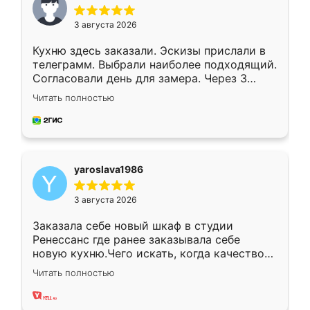
3 августа 2026
Кухню здесь заказали. Эскизы прислали в
телеграмм. Выбрали наиболее подходящий.
Согласовали день для замера. Через 3
недели кухня была уже готова. Остались
Читать полностью
довольны работой. Спасибо Ренессанс
мебель за качественную работу!
yaroslava1986
3 августа 2026
Заказала себе новый шкаф в студии
Ренессанс где ранее заказывала себе
новую кухню.Чего искать, когда качеством
вполне довольна. Служит кухня уже почти
Читать полностью
два года, нареканий нет.