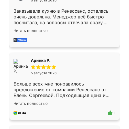
6 августа 2026
мебели буду заказывать только здесь.
Заказывала кухню в Ренессанс, осталась
очень довольна. Менеджер всё быстро
посчитала, на вопросы отвечала сразу.
Замерщик приехал в субботу, подошёл к
Читать полностью
делу со всей ответственностью. Собрали
за день, ребята работали аккуратно, даже
пыли почти не было. Качество отличное,
ящики ходят плавно, ничего не скрипит.
Всё подошло как влитое.
Аринка Р.
5 августа 2026
Больше всех мне понравилось
предложение от компании Ренессанс от
Елены Сергеевой. Подходяшщая цена и
короткие сроки изготовления. Приехавший
Читать полностью
для замера сотрудник Владислав
предложил по моему эскизу самый
1
подходящий вариант шкафа. Немного его
видоизменил, получилось даже лучше, чем