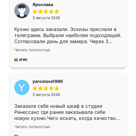
я хотела.
Ярослава
3 августа 2026
Кухню здесь заказали. Эскизы прислали в
телеграмм. Выбрали наиболее подходящий.
Согласовали день для замера. Через 3
недели кухня была уже готова. Остались
Читать полностью
довольны работой. Спасибо Ренессанс
мебель за качественную работу!
yaroslava1986
3 августа 2026
Заказала себе новый шкаф в студии
Ренессанс где ранее заказывала себе
новую кухню.Чего искать, когда качеством
вполне довольна. Служит кухня уже почти
Читать полностью
два года, нареканий нет.