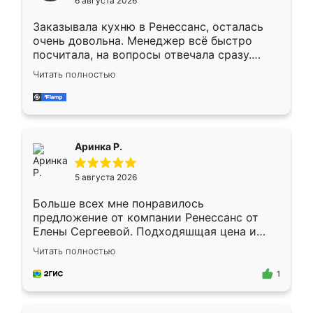
6 августа 2026
мебели буду заказывать только здесь.
Заказывала кухню в Ренессанс, осталась
очень довольна. Менеджер всё быстро
посчитала, на вопросы отвечала сразу.
Замерщик приехал в субботу, подошёл к
Читать полностью
делу со всей ответственностью. Собрали
за день, ребята работали аккуратно, даже
пыли почти не было. Качество отличное,
ящики ходят плавно, ничего не скрипит.
Всё подошло как влитое.
Аринка Р.
5 августа 2026
Больше всех мне понравилось
предложение от компании Ренессанс от
Елены Сергеевой. Подходяшщая цена и
короткие сроки изготовления. Приехавший
Читать полностью
для замера сотрудник Владислав
предложил по моему эскизу самый
1
подходящий вариант шкафа. Немного его
видоизменил, получилось даже лучше, чем