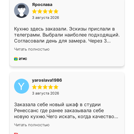
я хотела.
Ярослава
3 августа 2026
Кухню здесь заказали. Эскизы прислали в
телеграмм. Выбрали наиболее подходящий.
Согласовали день для замера. Через 3
недели кухня была уже готова. Остались
Читать полностью
довольны работой. Спасибо Ренессанс
мебель за качественную работу!
yaroslava1986
3 августа 2026
Заказала себе новый шкаф в студии
Ренессанс где ранее заказывала себе
новую кухню.Чего искать, когда качеством
вполне довольна. Служит кухня уже почти
Читать полностью
два года, нареканий нет.