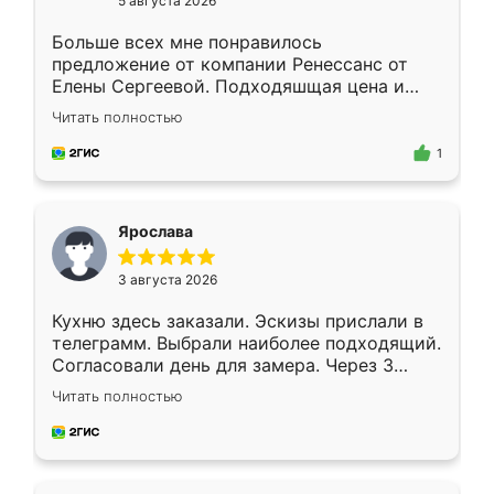
5 августа 2026
Больше всех мне понравилось
предложение от компании Ренессанс от
Елены Сергеевой. Подходяшщая цена и
короткие сроки изготовления. Приехавший
Читать полностью
для замера сотрудник Владислав
предложил по моему эскизу самый
1
подходящий вариант шкафа. Немного его
видоизменил, получилось даже лучше, чем
я хотела.
Ярослава
3 августа 2026
Кухню здесь заказали. Эскизы прислали в
телеграмм. Выбрали наиболее подходящий.
Согласовали день для замера. Через 3
недели кухня была уже готова. Остались
Читать полностью
довольны работой. Спасибо Ренессанс
мебель за качественную работу!