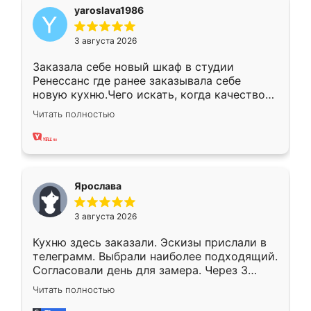
yaroslava1986
3 августа 2026
Заказала себе новый шкаф в студии
Ренессанс где ранее заказывала себе
новую кухню.Чего искать, когда качеством
вполне довольна. Служит кухня уже почти
Читать полностью
два года, нареканий нет.
Ярослава
3 августа 2026
Кухню здесь заказали. Эскизы прислали в
телеграмм. Выбрали наиболее подходящий.
Согласовали день для замера. Через 3
недели кухня была уже готова. Остались
Читать полностью
довольны работой. Спасибо Ренессанс