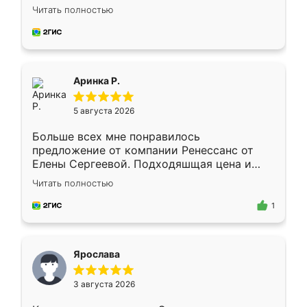
Замерщик приехал в субботу, подошёл к
Читать полностью
делу со всей ответственностью. Собрали
за день, ребята работали аккуратно, даже
пыли почти не было. Качество отличное,
ящики ходят плавно, ничего не скрипит.
Всё подошло как влитое.
Аринка Р.
5 августа 2026
Больше всех мне понравилось
предложение от компании Ренессанс от
Елены Сергеевой. Подходяшщая цена и
короткие сроки изготовления. Приехавший
Читать полностью
для замера сотрудник Владислав
предложил по моему эскизу самый
1
подходящий вариант шкафа. Немного его
видоизменил, получилось даже лучше, чем
я хотела.
Ярослава
3 августа 2026