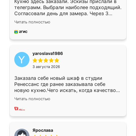
Кухню здесь заказали. Эскизы прислали в
телеграмм. Выбрали наиболее подходящий.
Согласовали день для замера. Через 3
недели кухня была уже готова. Остались
Читать полностью
довольны работой. Спасибо Ренессанс
мебель за качественную работу!
yaroslava1986
3 августа 2026
Заказала себе новый шкаф в студии
Ренессанс где ранее заказывала себе
новую кухню.Чего искать, когда качеством
вполне довольна. Служит кухня уже почти
Читать полностью
два года, нареканий нет.
Ярослава