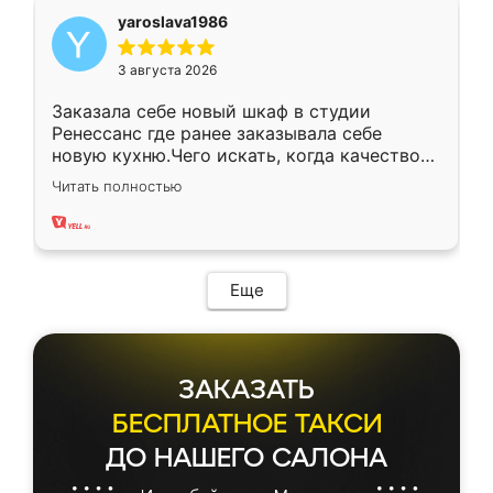
yaroslava1986
3 августа 2026
Заказала себе новый шкаф в студии
Ренессанс где ранее заказывала себе
новую кухню.Чего искать, когда качеством
вполне довольна. Служит кухня уже почти
Читать полностью
два года, нареканий нет.
Еще
ЗАКАЗАТЬ
БЕСПЛАТНОЕ ТАКСИ
ДО НАШЕГО САЛОНА