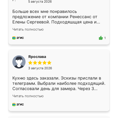
5 августа 2026
Больше всех мне понравилось
предложение от компании Ренессанс от
Елены Сергеевой. Подходяшщая цена и
короткие сроки изготовления. Приехавший
Читать полностью
для замера сотрудник Владислав
предложил по моему эскизу самый
1
подходящий вариант шкафа. Немного его
видоизменил, получилось даже лучше, чем
я хотела.
Ярослава
3 августа 2026
Кухню здесь заказали. Эскизы прислали в
телеграмм. Выбрали наиболее подходящий.
Согласовали день для замера. Через 3
недели кухня была уже готова. Остались
Читать полностью
довольны работой. Спасибо Ренессанс
мебель за качественную работу!