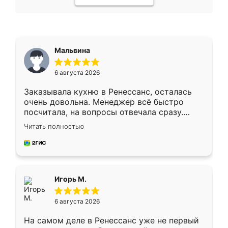
Мальвина
6 августа 2026
Заказывала кухню в Ренессанс, осталась
очень довольна. Менеджер всё быстро
посчитала, на вопросы отвечала сразу.
Замерщик приехал в субботу, подошёл к
Читать полностью
делу со всей ответственностью. Собрали
за день, ребята работали аккуратно, даже
пыли почти не было. Качество отличное,
ящики ходят плавно, ничего не скрипит.
Всё подошло как влитое.
Игорь М.
6 августа 2026
На самом деле в Ренессанс уже не первый