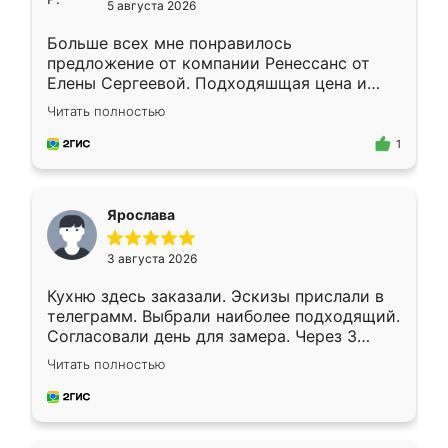
5 августа 2026
Больше всех мне понравилось
предложение от компании Ренессанс от
Елены Сергеевой. Подходяшщая цена и
короткие сроки изготовления. Приехавший
Читать полностью
для замера сотрудник Владислав
предложил по моему эскизу самый
1
подходящий вариант шкафа. Немного его
видоизменил, получилось даже лучше, чем
я хотела.
Ярослава
3 августа 2026
Кухню здесь заказали. Эскизы прислали в
телеграмм. Выбрали наиболее подходящий.
Согласовали день для замера. Через 3
недели кухня была уже готова. Остались
Читать полностью
довольны работой. Спасибо Ренессанс
мебель за качественную работу!