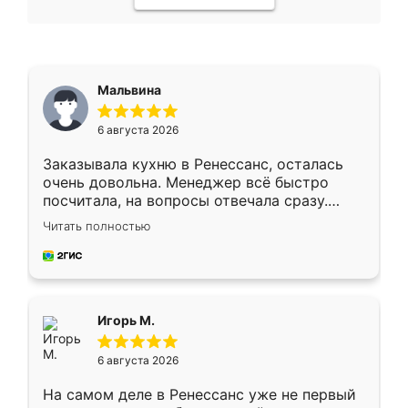
Мальвина
6 августа 2026
Заказывала кухню в Ренессанс, осталась
очень довольна. Менеджер всё быстро
посчитала, на вопросы отвечала сразу.
Замерщик приехал в субботу, подошёл к
Читать полностью
делу со всей ответственностью. Собрали
за день, ребята работали аккуратно, даже
пыли почти не было. Качество отличное,
ящики ходят плавно, ничего не скрипит.
Всё подошло как влитое.
Игорь М.
6 августа 2026
На самом деле в Ренессанс уже не первый