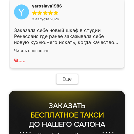
yaroslava1986
3 августа 2026
Заказала себе новый шкаф в студии
Ренессанс где ранее заказывала себе
новую кухню.Чего искать, когда качеством
вполне довольна. Служит кухня уже почти
Читать полностью
два года, нареканий нет.
Еще
ЗАКАЗАТЬ
БЕСПЛАТНОЕ ТАКСИ
ДО НАШЕГО САЛОНА