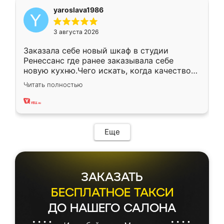
yaroslava1986
3 августа 2026
Заказала себе новый шкаф в студии
Ренессанс где ранее заказывала себе
новую кухню.Чего искать, когда качеством
вполне довольна. Служит кухня уже почти
Читать полностью
два года, нареканий нет.
Еще
ЗАКАЗАТЬ
БЕСПЛАТНОЕ ТАКСИ
ДО НАШЕГО САЛОНА