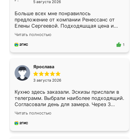
5 августа 2026
Больше всех мне понравилось
предложение от компании Ренессанс от
Елены Сергеевой. Подходяшщая цена и
короткие сроки изготовления. Приехавший
Читать полностью
для замера сотрудник Владислав
предложил по моему эскизу самый
1
подходящий вариант шкафа. Немного его
видоизменил, получилось даже лучше, чем
я хотела.
Ярослава
3 августа 2026
Кухню здесь заказали. Эскизы прислали в
телеграмм. Выбрали наиболее подходящий.
Согласовали день для замера. Через 3
недели кухня была уже готова. Остались
Читать полностью
довольны работой. Спасибо Ренессанс
мебель за качественную работу!