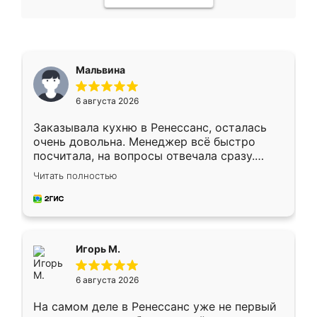
Мальвина
6 августа 2026
Заказывала кухню в Ренессанс, осталась
очень довольна. Менеджер всё быстро
посчитала, на вопросы отвечала сразу.
Замерщик приехал в субботу, подошёл к
Читать полностью
делу со всей ответственностью. Собрали
за день, ребята работали аккуратно, даже
пыли почти не было. Качество отличное,
ящики ходят плавно, ничего не скрипит.
Всё подошло как влитое.
Игорь М.
6 августа 2026
На самом деле в Ренессанс уже не первый